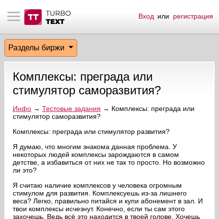
Вход
или
регистрация
тнёрам
Q.
ые сообщения
 заказчик
Разделы биржи
мо-материалы
тистика биржи
ск по форуму
 исполнитель
Комплексы: преграда или
аккаунты
ые пользователи
стимулятор саморазвития?
мой эфир
Инфо
→
Тестовые задания
→ Комплексы: преграда или
стимулятор саморазвития?
лама на сайте
Комплексы: преграда или стимулятор развития?
Я думаю, что многим знакома данная проблема. У
некоторых людей комплексы зарождаются в самом
ск пользователей
детстве, а избавиться от них не так то просто. Но возможно
ли это?
Я считаю наличие комплексов у человека огромным
стимулом для развития. Комплексуешь из-за лишнего
веса? Легко, правильно питайся и купи абонемент в зал. И
твои комплексы исчезнут. Конечно, если ты сам этого
захочешь. Ведь всё это находится в твоей голове. Хочешь