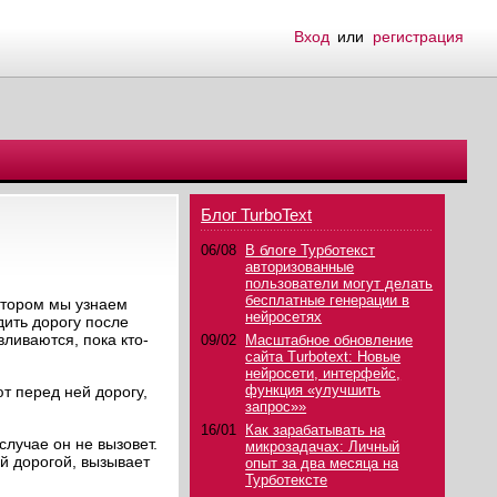
Вход
или
регистрация
Блог TurboText
06/08
В блоге Турботекст
авторизованные
пользователи могут делать
бесплатные генерации в
отором мы узнаем
нейросетях
дить дорогу после
вливаются, пока кто-
09/02
Масштабное обновление
сайта Turbotext: Новые
нейросети, интерфейс,
функция «улучшить
т перед ней дорогу,
запрос»»
16/01
Как зарабатывать на
случае он не вызовет.
микрозадачах: Личный
ей дорогой, вызывает
опыт за два месяца на
Турботексте