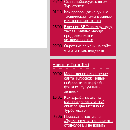
25/12
Стань нейрохудожником с
Турботекст
01/10
Как превращать скучные
технические темы в живые
и интересные тексты
25/09
Влияние SEO на структуру
текста: баланс между
продвижением и
читабельностью
22/09
Обратные ссылки на сайт:
что это и как получить
Новости TurboText
09/02
Масштабное обновление
сайта Turbotext: Новые
нейросети, интерфейс,
функция «улучшить
запрос»»
16/01
Как зарабатывать на
микрозадачах: Личный
опыт за два месяца на
Турботексте
05/06
Нейросеть против ТЗ
«Турботекста»: как вписать
стоп-слова и не взвыть