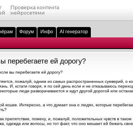
т
Проверка контента
ей
нейросетями
нёрам
Форум
Инфо
AI генератор
вы перебегаете ей дорогу?
если вы перебегаете ей дорогу?
ляется, пожалуй, одним из самых распространенных суеверий, о к
нь. И, кстати говоря, я по сей день если и не отказываюсь перехо
некоторые люди разворачиваются и идут другой дорогой или остана
ой кошке. Интересно, а что думает она о людях, которые перебегаю
уть?
к препятствие, помеху, и, пожалуй, положительных чувств в таком 
жа, одежда или волосы, но тот факт, что оно мешает ей бежать сво