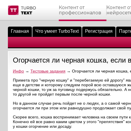
Контент от
Контент о
профессионалов
нейросет
тнёрам
Q.
ые сообщения
 заказчик
Главная
Что умеет TurboText
Регистрация
Парт
мо-материалы
тистика биржи
ск по форуму
 исполнитель
аккаунты
ые пользователи
Огорчается ли черная кошка, если 
мой эфир
Инфо
→
Тестовые задания
→ Огорчается ли черная кошка, 
лама на сайте
Примета про "черную кошку" и "перебегаемую ей дорогу" яв
еще в детстве и которому следуем порой всю оставшуюся жиз
черной кошки, то уж за пуговицу подержусь обязательно. А 
ск пользователей
то другой не пройдет первым после черной кошки.
Но в данном случае речь пойдет не о людях, а о самой черн
огорчается ли при этом или равнодушно продолжает свой п
Скорее всего, кошка воспринимает человека на своем пути ка
Конечно ей все равно каким цветом у этого "препятствия" ко
у кошки огорчение или досаду.