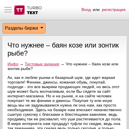
Вход
или
регистрация
тнёрам
Q.
ые сообщения
 заказчик
Разделы биржи
мо-материалы
тистика биржи
ск по форуму
 исполнитель
Что нужнее – баян козе или зонтик
аккаунты
ые пользователи
рыбе?
мой эфир
Инфо
→
Тестовые задания
→ Что нужнее – баян козе или
зонтик рыбе?
лама на сайте
Ах, как я люблю рынки и базарный шум, где идет жаркая
торговля! Финики, джинсы, кожаная обувь, покупай,
подходи - это все выкрики продающих людей, но весь этот
шум может быть молчаливым, если Вы сядете за сайт
ск пользователей
интернет-магазина. Но и на рынке, и на сайте человек
покупает те же финики и джинсы. Покупая ту или иную
вещь мы не задумываемся нужна ли она нам, как просто
необходимая. Здесь на базаре нам втюхают некачественно
сшитую сумочку с блесками и блестящими камнями, ведь
продавец так ее расхвалит, что уши растягиваются до пола.
В мире интернета нам продадут туфли по скидке, ведь она
так заманчива, эта скидка ведь только сегодня, и только