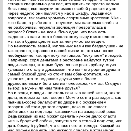
сегодня специально для вас, что купить ее просто нельзя.
Весь товар, все покупки не имеют особой радости и уже
через неделю они пылятся у нас в шкафу. Зададимся
вопросом, так зачем хромому спортивные кроссовки Nike -
козе баян, а рыбе зонт – неужели, мы настолько слабы и
не разборчивы, неужели эволюция превратилась в
регресс? Ответ - не ясен. Ясно одно, что пока есть
жадность в нас и тяга к бесплатному сыру в мышеловке -
мы так и будем цепляться за ненужностью вещей.
Но ненужность вещей, купленных нами как безделушек - не
так страшна, страшно в нашей жизни то, что мы так же
необдуманно, как при покупке товара, "покупаем" и людей.
Например, соря деньгами в ресторане найдутся тут же
люди-льстецы, которые будут за вас рвать рубаху, стуча
кулаком по столу и доказывая, что вы - его родная душа и
самый близкий друг, но стоит вам обанкротиться, как
узнается, что те недавние друзья уже с более
дружественным и богатым им человеком, чем вы. Следует
вывод: а нужны ли нам такие друзья?
Но и вещи, и люди - не столь важны в нашей жизни, как те
дела, которые за нас говорят. Можно сотни раз видеть, как
пьяница-сосед балагурит во дворе и с осуждением
говорить об этом до того случая, пока он не спасет
ребятишек из-под льда, катавшихся на замерзшей реке.
Ведь каждый из нас может сделать нужное дело: спасти
жизнь бродячей собаки, запустив ее в теплый подъезд, или
дать бомжу 5 рублей, что спасет его от голода. Каждый из
нас должен помнить, что нужного сделать в этом мире: