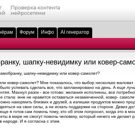
т
Проверка контента
ей
нейросетями
нёрам
Форум
Инфо
AI генератор
ранку, шапку-невидимку или ковер-сам
самобранку, шапку-невидимку или ковер-самолет?
или ковер-самолет? Мне показалось, что выбор несколько маловат
 было успевать сделать все, что запланировано на день. А еще лу
тяя. Махнул разок - все готово: желания исполнены, все потребн
е стала: мне не нравится оставаться незамеченной, ковер- самоле
можно накормить близких и друзей, а излишки продуктов можно прод
еяться на свои силы, а не искать поддержки на стороне. Девиз дол
ще я готов сам помочь тому, кто об этом попросил, когда это в мо
ты в мире не смогут помочь человеку, который ничего не делает 
в народе. И я согласна с этим.