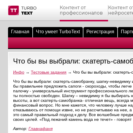
Контент от
Контент о
профессионалов
нейросет
тнёрам
Q.
ые сообщения
 заказчик
Главная
Что умеет TurboText
Регистрация
Парт
мо-материалы
тистика биржи
ск по форуму
 исполнитель
аккаунты
ые пользователи
Что бы вы выбрали: скатерть-самоб
мой эфир
Инфо
→
Тестовые задания
→ Что бы вы выбрали: скатерть-
лама на сайте
Что бы вы выбрали: скатерть-самобранку, шапку-невидимку 
бы правильнее предложить сапоги - скороходы, чтобы легче
палочку - универсальный инструмент профессионального лен
ск пользователей
ты полностью свободен. Шапку – невидимку я бы выбирать н
высоты, а вот скатерть-самобранка- отличная вещь, всегда 
финансовый вопрос. Но мне кажется, что человеку лучше над
отказываюсь от помощи извне, но не рассчитываю на нее, а е
это самый правильный подход к делу. Все волшебные предме
своих целей. «Под лежачий камень вода не течет» - говорят 
Автор:
Главнафаня