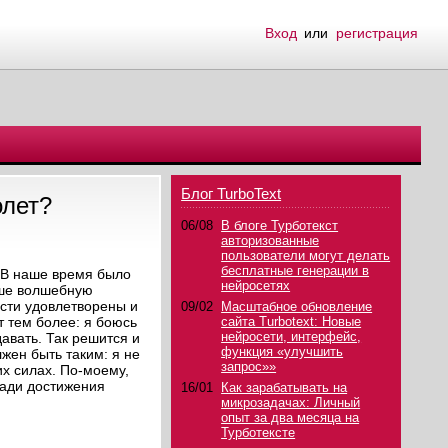
Вход
или
регистрация
Блог TurboText
олет?
06/08
В блоге Турботекст
авторизованные
пользователи могут делать
бесплатные генерации в
. В наше время было
нейросетях
чше волшебную
ости удовлетворены и
09/02
Масштабное обновление
т тем более: я боюсь
сайта Turbotext: Новые
нейросети, интерфейс,
авать. Так решится и
функция «улучшить
жен быть таким: я не
запрос»»
их силах. По-моему,
ради достижения
16/01
Как зарабатывать на
микрозадачах: Личный
опыт за два месяца на
Турботексте