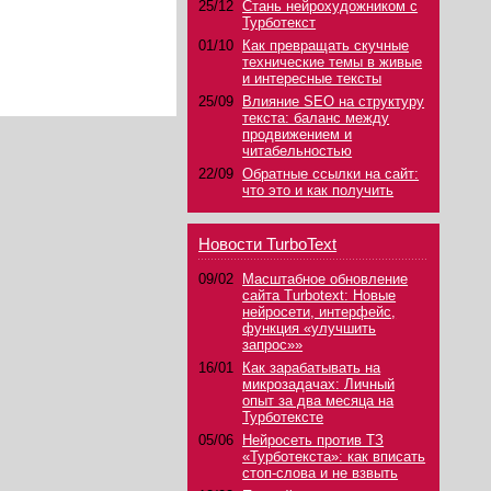
25/12
Стань нейрохудожником с
Турботекст
01/10
Как превращать скучные
технические темы в живые
и интересные тексты
25/09
Влияние SEO на структуру
текста: баланс между
продвижением и
читабельностью
22/09
Обратные ссылки на сайт:
что это и как получить
Новости TurboText
09/02
Масштабное обновление
сайта Turbotext: Новые
нейросети, интерфейс,
функция «улучшить
запрос»»
16/01
Как зарабатывать на
микрозадачах: Личный
опыт за два месяца на
Турботексте
05/06
Нейросеть против ТЗ
«Турботекста»: как вписать
стоп-слова и не взвыть