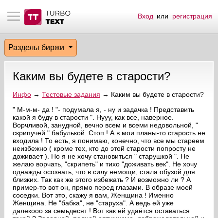
Вход
или
регистрация
тнёрам
Q.
ые сообщения
 заказчик
Разделы биржи
мо-материалы
тистика биржи
ск по форуму
 исполнитель
Каким вы будете в старости?
аккаунты
ые пользователи
Инфо
→
Тестовые задания
→ Каким вы будете в старости?
мой эфир
" М-м-м- да ! "- подумала я, - ну и задачка ! Представить
какой я буду в старости ". Нууу, как все, наверное.
Ворчливой, занудной, вечно всем и всеми недовольной, "
лама на сайте
скрипучей " бабулькой. Стоп ! А в мои планы-то старость не
входила ! То есть, я понимаю, конечно, что все мы стареем
неизбежно ( кроме тех, кто до этой старости попросту не
ск пользователей
доживает ). Но я не хочу становиться " старушкой ". Не
желаю ворчать, "скрипеть" и тихо "доживать век". Не хочу
однажды осознать, что в силу немощи, стала обузой для
близких. Так как же этого избежать ? И возможно ли ? А
пример-то вот он, прямо перед глазами. В образе моей
соседки. Вот это, скажу я вам, Женщина ! Именно
Женщина. Не "бабка", не "старуха". А ведь ей уже
далекооо за семьдесят ! Вот как ей удаётся оставаться