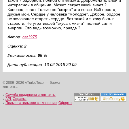
такой ? Задорной, полной оптимизма, доброжелательной и
интересной в общении. Может, секрет какой знает ?
Конечно, знает. Только не "секрет" это вовсе. Всё просто,
друзья мои. Сердце у человека "молодое". Доброе, бодрое,
не желающее стареть сердце. Вот такой и я хочу быть в
старости. Не утратившей "вкуса к жизни", полной сил и
энергии. Это ведь возможно, правда ?
Автор:
cat1975
Оценка:
2
Уникальность:
88 %
Дата публикации: 13.02.2018 20:09
© 2009–2026 «TurboText» — биржа
контента
Служба поддержки и контакты
API
,
Справка
Пользовательское соглашение
,
Оферта