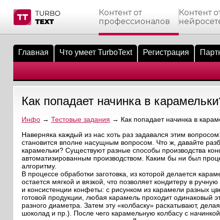
Контент от
Контент о
профессионалов
нейросет
тнёрам
Q.
ые сообщения
 заказчик
Главная
Что умеет TurboText
Регистрация
Парт
мо-материалы
тистика биржи
ск по форуму
 исполнитель
аккаунты
ые пользователи
Как попадает начинка в карамельки
мой эфир
Инфо
→
Тестовые задания
→ Как попадает начинка в карам
лама на сайте
Наверняка каждый из нас хоть раз задавался этим вопросом:
становится вполне насущным вопросом. Что ж, давайте раз
карамельки? Существуют разные способы производства кон
ск пользователей
автоматизированным производством. Каким бы ни был проце
алгоритму.
В процессе обработки заготовка, из которой делается кара
остается мягкой и вязкой, что позволяет кондитеру в ручн
и консистенции конфеты: с рисунком из карамели разных цв
готовой продукции, любая карамель проходит одинаковый э
разного диаметра. Затем эту «колбаску» раскатывают, дел
шоколад и пр.). После чего карамельную колбасу с начинкой