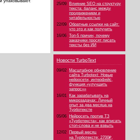
и упаковывают.
25/09
Влияние SEO на структуру
текста: баланс между
продвижением и
читабельностью
22/09
Обратные ссылки на сайт:
что это и как получить
16/06
Топ-5 причин, почему
заказчики просят писать
тексты без ИИ
Новости TurboText
09/02
Масштабное обновление
сайта Turbotext: Новые
нейросети, интерфейс,
функция «улучшить
запрос»»
16/01
Как зарабатывать на
микрозадачах: Личный
опыт за два месяца на
Турботексте
05/06
Нейросеть против ТЗ
«Турботекста»: как вписать
стоп-слова и не взвыть
12/02
Первый месяц
на Турботексте: 2700₽,