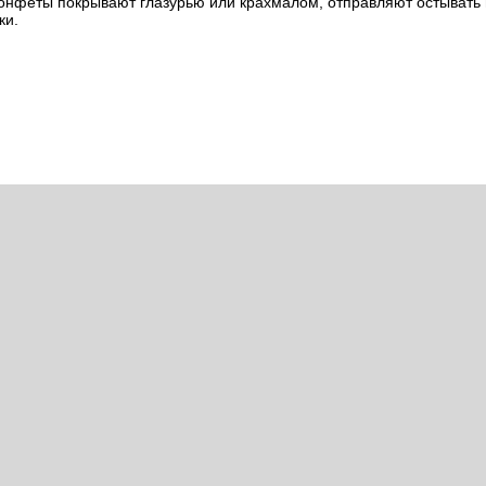
конфеты покрывают глазурью или крахмалом, отправляют остывать 
ки.