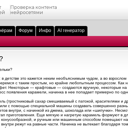
т
Проверка контента
ей
нейросетями
нёрам
Форум
Инфо
AI генератор
?
ельки?
 в детстве это кажется неким необъяснимым чудом, а во взрослом 
беремся с таким простым, но крайне любопытным процессом. Как н
фет. Некоторые — крафтовые — создаются вручную, некоторые на 
сс появления карамели, начинка в нее попадает примерно по одн
мель (тростниковый сахар смешиваемый с патокой, красителями и д
ую или с помощью специальной машины создавать совершенно разны
етов внутри, с начинкой из джема, шоколада или «шипучки». Несмо
тап приготовления. Еще мягкую и нагретую карамель формуют в д
ая конусообразной, и ручным или машинным способом помещают на
 внутри режут на равные части. Начинка не вытекает благодаря том