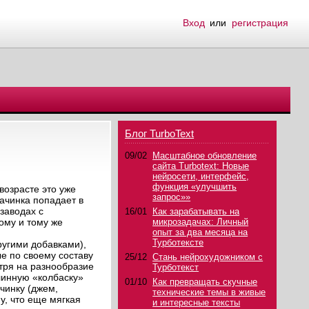
Вход
или
регистрация
Блог TurboText
09/02
Масштабное обновление
сайта Turbotext: Новые
нейросети, интерфейс,
функция «улучшить
возрасте это уже
запрос»»
ачинка попадает в
заводах с
16/01
Как зарабатывать на
ому и тому же
микрозадачах: Личный
опыт за два месяца на
Турботексте
ругими добавками),
е по своему составу
25/12
Стань нейрохудожником с
тря на разнообразие
Турботекст
линную «колбаску»
01/10
Как превращать скучные
чинку (джем,
технические темы в живые
у, что еще мягкая
и интересные тексты