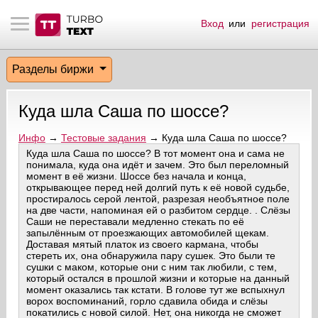
Вход
или
регистрация
тнёрам
Q.
ые сообщения
 заказчик
Разделы биржи
мо-материалы
тистика биржи
ск по форуму
 исполнитель
Куда шла Саша по шоссе?
аккаунты
ые пользователи
Инфо
→
Тестовые задания
→ Куда шла Саша по шоссе?
Куда шла Саша по шоссе? В тот момент она и сама не
мой эфир
понимала, куда она идёт и зачем. Это был переломный
момент в её жизни. Шоссе без начала и конца,
открывающее перед ней долгий путь к её новой судьбе,
лама на сайте
простиралось серой лентой, разрезая необъятное поле
на две части, напоминая ей о разбитом сердце. . Слёзы
Саши не переставали медленно стекать по её
ск пользователей
запылённым от проезжающих автомобилей щекам.
Доставая мятый платок из своего кармана, чтобы
стереть их, она обнаружила пару сушек. Это были те
сушки с маком, которые они с ним так любили, с тем,
который остался в прошлой жизни и которые на данный
момент оказались так кстати. В голове тут же вспыхнул
ворох воспоминаний, горло сдавила обида и слёзы
покатились с новой силой. Нет, она никогда не сможет