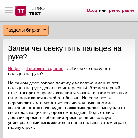
Вход
или
регистрация
тнёрам
Q.
ые сообщения
 заказчик
Разделы биржи
мо-материалы
тистика биржи
ск по форуму
 исполнитель
Зачем человеку пять пальцев на
аккаунты
ые пользователи
руке?
мой эфир
Инфо
→
Тестовые задания
→ Зачем человеку пять
пальцев на руке?
лама на сайте
На самом деле вопрос почему у человека именно пять
пальцев на руке довольно интересный. Элементарный
ответ говорит о происхождении человека и заимствовании
пятипалых конечностей от обезьян. Но если все же
ск пользователей
перечислить, что может человеческая рука помимо
хватания, станет очевидно, насколько далеко мы ушли от
своих лазающих по деревьям предков. Ведь люди с
древних времен в общении кроме речи используют
универсальный язык жестов, и наши пальцы в этом играют
главную роль!