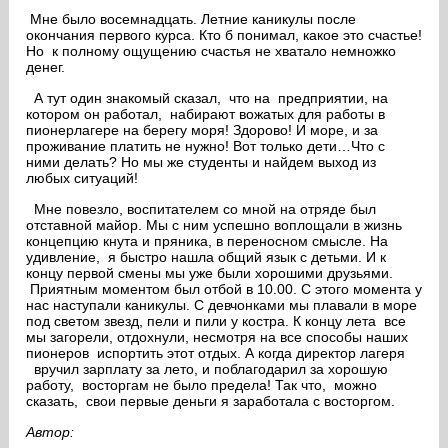
Мне было восемнадцать. Летние каникулы после
окончания первого курса. Кто б понимал, какое это счастье!
Но к полному ощущению счастья не хватало немножко
денег.
А тут один знакомый сказал, что на предприятии, на
котором он работал, набирают вожатых для работы в
пионерлагере на берегу моря! Здорово! И море, и за
проживание платить не нужно! Вот только дети…Что с
ними делать? Но мы же студенты и найдем выход из
любых ситуаций!
Мне повезло, воспитателем со мной на отряде был
отставной майор. Мы с ним успешно воплощали в жизнь
концепцию кнута и пряника, в переносном смысле. На
удивление, я быстро нашла общий язык с детьми. И к
концу первой смены мы уже были хорошими друзьями.
Приятным моментом был отбой в 10.00. С этого момента у
нас наступали каникулы. С девчонками мы плавали в море
под светом звезд, пели и пили у костра. К концу лета все
мы загорели, отдохнули, несмотря на все способы наших
пионеров испортить этот отдых. А когда директор лагеря
вручил зарплату за лето, и поблагодарил за хорошую
работу, восторгам не было предела! Так что, можно
сказать, свои первые деньги я заработала с восторгом.
Автор: