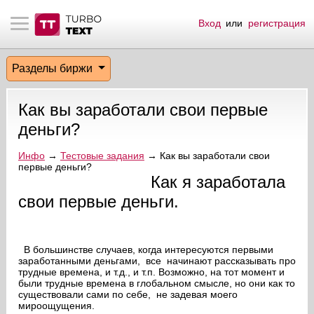
Вход
или
регистрация
тнёрам
Q.
ые сообщения
 заказчик
Разделы биржи
мо-материалы
тистика биржи
ск по форуму
 исполнитель
Как вы заработали свои первые
аккаунты
ые пользователи
деньги?
мой эфир
Инфо
→
Тестовые задания
→ Как вы заработали свои
первые деньги?
Как я заработала
лама на сайте
свои первые деньги.
ск пользователей
В большинстве случаев, когда интересуются первыми
заработанными деньгами, все начинают рассказывать про
трудные времена, и т.д., и т.п. Возможно, на тот момент и
были трудные времена в глобальном смысле, но они как то
существовали сами по себе, не задевая моего
мироощущения.