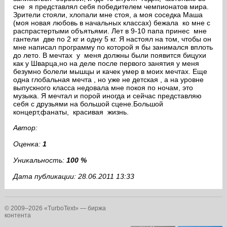
сне я представлял себя победителем чемпионатов мира.
Зрители стояли, хлопали мне стоя, а моя соседка Маша
(моя новая любовь в начальных классах) бежала ко мне с
распрастертыми объятьями. Лет в 9-10 папа принес мне
гантели две по 2 кг и одну 5 кг. Я настоял на том, чтобы он
мне написал программу по которой я бы занимался вплоть
до лето. В мечтах у меня должны были появится бицухи
как у Шварца,но на деле после первого занятия у меня
безумно болели мышцы и качек умер в моих мечтах. Еще
одна глобальная мечта , но уже не детская , а на уровне
выпускного класса недовала мне покоя по ночам, это
музыка. Я мечтал и порой иногда и сейчас представляю
себя с друзьями на большой сцене.Большой
концерт,фанаты, красивая жизнь.
Автор:
Оценка:
1
Уникальность:
100 %
Дата публикации: 28.06.2011 13:33
© 2009–2026 «TurboText» — биржа
контента