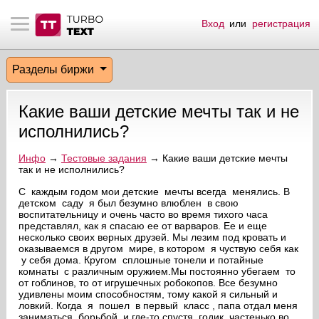
Вход
или
регистрация
тнёрам
Q.
ые сообщения
 заказчик
Разделы биржи
мо-материалы
тистика биржи
ск по форуму
 исполнитель
Какие ваши детские мечты так и не
аккаунты
ые пользователи
исполнились?
мой эфир
Инфо
→
Тестовые задания
→ Какие ваши детские мечты
так и не исполнились?
лама на сайте
С каждым годом мои детские мечты всегда менялись. В
детском саду я был безумно влюблен в свою
воспитательницу и очень часто во время тихого часа
представлял, как я спасаю ее от варваров. Ее и еще
ск пользователей
несколько своих верных друзей. Мы лезим под кровать и
оказываемся в другом мире, в котором я чуствую себя как
у себя дома. Кругом сплошные тонели и потайные
комнаты с различным оружием.Мы постоянно убегаем то
от гоблинов, то от игрушечных робокопов. Все безумно
удивлены моим способностям, тому какой я сильный и
ловкий. Когда я пошел в первый класс , папа отдал меня
заниматься борьбой, и где-то спустя годик, частенько во