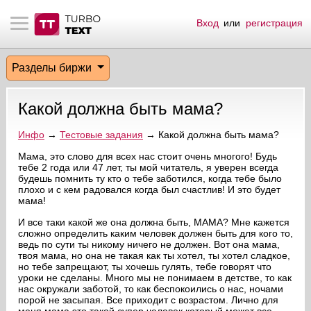
Вход
или
регистрация
тнёрам
Q.
ые сообщения
 заказчик
Разделы биржи
мо-материалы
тистика биржи
ск по форуму
 исполнитель
Какой должна быть мама?
аккаунты
ые пользователи
Инфо
→
Тестовые задания
→ Какой должна быть мама?
мой эфир
Мама, это слово для всех нас стоит очень многого! Будь
тебе 2 года или 47 лет, ты мой читатель, я уверен всегда
будешь помнить ту кто о тебе заботился, когда тебе было
лама на сайте
плохо и с кем радовался когда был счастлив! И это будет
мама!
ск пользователей
И все таки какой же она должна быть, МАМА? Мне кажется
сложно определить каким человек должен быть для кого то,
ведь по сути ты никому ничего не должен. Вот она мама,
твоя мама, но она не такая как ты хотел, ты хотел сладкое,
но тебе запрещают, ты хочешь гулять, тебе говорят что
уроки не сделаны. Много мы не понимаем в детстве, то как
нас окружали заботой, то как беспокоились о нас, ночами
порой не засыпая. Все приходит с возрастом. Лично для