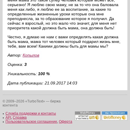
меня мама это такой супер человек который может все,
серьезно! Я люблю свою маму, не за то что она баловала
меня как либо, я люблю ее за воспитание, за какие то
определенные жизненные уроки которые она мне
преподнесла, за то образование которое я получил. Да
сейчас я взрослый, но это мало что значит, для меня нет
приоритета какой должна быть мама, она должна быть!
Честно, я думаю не нам с вами определять какая должна
быть мама, мама тот человек который подарил жизнь мне,
тебе, вам всем! Какими должны быть для мамы мы?
Автор:
Копылов
Оценка:
3
Уникальность:
100 %
Дата публикации: 21.09.2017 14:03
© 2009–2026 «TurboText» — биржа
контента
Служба поддержки и контакты
API
,
Справка
Пользовательское соглашение
,
Оферта