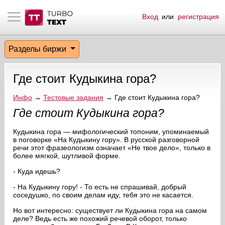
Вход
или
регистрация
тнёрам
Q.
ые сообщения
 заказчик
Разделы биржи
мо-материалы
тистика биржи
ск по форуму
 исполнитель
Где стоит Кудыкина гора?
аккаунты
ые пользователи
Инфо
→
Тестовые задания
→ Где стоит Кудыкина гора?
мой эфир
Где стоит Кудыкина гора?
Кудыкина гора — мифологический топоним, упоминаемый
лама на сайте
в поговорке «На Кудыкину гору». В русской разговорной
речи этот фразеологизм означает «Не твое дело», только в
более мягкой, шутливой форме.
ск пользователей
- Куда идешь?
- На Кудыкину гору! - То есть не спрашивай, добрый
соседушко, по своим делам иду, тебя это не касается.
Но вот интересно: существует ли Кудыкина гора на самом
деле? Ведь есть же похожий речевой оборот, только