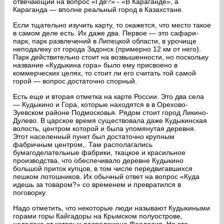
отвечающий на вопрос «Где?» - «В Караганде», а
Караганда — вполне реальный город в Казахстане.
Если тщательно изучить карту, то окажется, что место такое
в самом деле есть. Их даже два. Первое — это сафари-
парк, парк развлечений в Липецкой области, в урочище
неподалеку от города Задонск (примерно 12 км от него).
Парк действительно стоит на возвышенности, но поскольку
название «Кудыкина гора» было ему присвоено в
коммерческих целях, то стоит ли его считать той самой
горой — вопрос достаточно спорный.
Есть еще и вторая отметка на карте России. Это два села
— Кудыкино и Гора, которые находятся в в Орехово-
Зуевском районе Подмосковья. Рядом стоит город Ликино-
Дулево. В царское время существовала даже Кудыкинская
волость, центром которой и была упомянутая деревня.
Этот населенный пункт был достаточно крупным
фабричным центром,. Там располагались
бумагоделательные фабрики, ткацкое и красильное
производства, что обеспечивало деревне Кудыкино
большой приток купцов, в том числе передвигавшихся
пешком лотошников. Их обычный ответ на вопрос «Куда
идешь за товаром?» со временем и превратился в
поговорку.
Надо отметить, что некоторые люди называют Кудыкиными
горами горы Кайгадоры на Крымском полуострове,