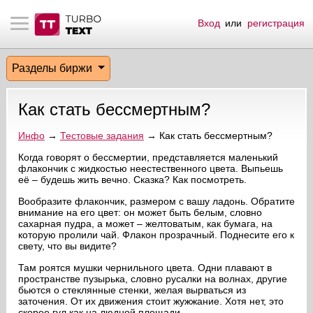
Вход
или
регистрация
тнёрам
Q.
ые сообщения
 заказчик
Разделы биржи
мо-материалы
тистика биржи
ск по форуму
 исполнитель
Как стать бессмертным?
аккаунты
ые пользователи
Инфо
→
Тестовые задания
→ Как стать бессмертным?
мой эфир
Когда говорят о бессмертии, представляется маленький
флакончик с жидкостью неестественного цвета. Выпьешь
её – будешь жить вечно. Сказка? Как посмотреть.
лама на сайте
Вообразите флакончик, размером с вашу ладонь. Обратите
внимание на его цвет: он может быть белым, словно
ск пользователей
сахарная пудра, а может – желтоватым, как бумага, на
которую пролили чай. Флакон прозрачный. Поднесите его к
свету, что вы видите?
Там роятся мушки чернильного цвета. Одни плавают в
пространстве пузырька, словно русалки на волнах, другие
бьются о стеклянные стенки, желая вырваться из
заточения. От их движения стоит жужжание. Хотя нет, это
скорее гул как на людной площади.