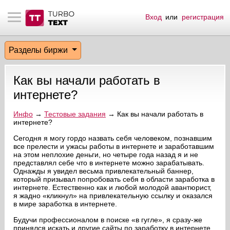
Вход
или
регистрация
тнёрам
Q.
ые сообщения
 заказчик
Разделы биржи
мо-материалы
тистика биржи
ск по форуму
 исполнитель
Как вы начали работать в
аккаунты
ые пользователи
интернете?
мой эфир
Инфо
→
Тестовые задания
→ Как вы начали работать в
интернете?
лама на сайте
Сегодня я могу гордо назвать себя человеком, познавшим
все прелести и ужасы работы в интернете и заработавшим
на этом неплохие деньги, но четыре года назад я и не
представлял себе что в интернете можно зарабатывать.
ск пользователей
Однажды я увидел весьма привлекательный баннер,
который призывал попробовать себя в области заработка в
интернете. Естественно как и любой молодой авантюрист,
я жадно «кликнул» на привлекательную ссылку и оказался
в мире заработка в интернете.
Будучи профессионалом в поиске «в гугле», я сразу-же
принялся искать и другие сайты по заработку в интернете.