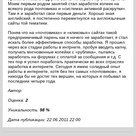
Моим первым родом занятий стал заработок копеек на
всякого рода почтовиках и «системах активной раскрутки».
Там я и заработал свои первые деньги. Хорошо зная
английский, я постепенно переметнулся на англоязычные
сайты той тематики.
Поняв что на «почтовиках» и «кликовых» сайтах такой
предприимчивый парень как я ничего не заработает, я стал
искать более эффективные способы заработка. Я прошел
через все стадии работы в интрнете, пробуя вводить капчу,
получать мнгновенные копейки с «рублика», пытаясь
заработать на форумах с оплатой за сообщения и т.д. С
тех пор я успел поработать практически во всех отраслях
заработка в интернете. Сегодня я имею солидный опыт
работы в интернете, хотя без тех самых «почтовиков», я
никогда бы не достиг тех вершин, на которых я побывал за
последнии четыре года.
Автор:
Оценка:
2
Уникальность:
98 %
Дата публикации: 22.06.2011 22:00