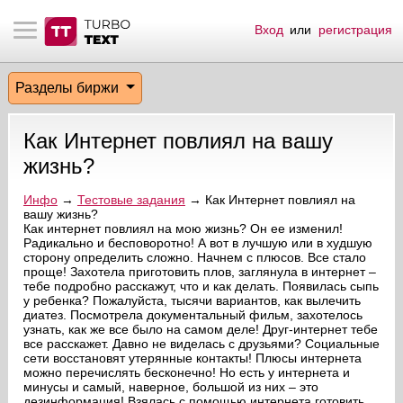
Вход
или
регистрация
тнёрам
Q.
ые сообщения
 заказчик
Разделы биржи
мо-материалы
тистика биржи
ск по форуму
 исполнитель
Как Интернет повлиял на вашу
аккаунты
ые пользователи
жизнь?
мой эфир
Инфо
→
Тестовые задания
→ Как Интернет повлиял на
вашу жизнь?
Как интернет повлиял на мою жизнь? Он ее изменил!
лама на сайте
Радикально и бесповоротно! А вот в лучшую или в худшую
сторону определить сложно. Начнем с плюсов. Все стало
проще! Захотела приготовить плов, заглянула в интернет –
ск пользователей
тебе подробно расскажут, что и как делать. Появилась сыпь
у ребенка? Пожалуйста, тысячи вариантов, как вылечить
диатез. Посмотрела документальный фильм, захотелось
узнать, как же все было на самом деле! Друг-интернет тебе
все расскажет. Давно не виделась с друзьями? Социальные
сети восстановят утерянные контакты! Плюсы интернета
можно перечислять бесконечно! Но есть у интернета и
минусы и самый, наверное, большой из них – это
дезинформация! Взялась с помощью интернета готовить