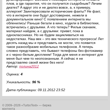
плов, а где гарантия, что он получится съедобным? Лечим
диатез? А вдруг это и не диатез вовсе, а, к примеру,
аллергия! Заинтересовали исторические факты? Не факт,
что в интернете они будут достовернее, нежели в
документальном кино! С появлением интернета мы
обленились! Раньше бегали в кино, ходили в библиотеки,
встречались с друзьями. А что теперь? Фильм скачаем,
материал найдем, а с друзьями: привет, пока в
одноклассниках. Но не будем зацикливаться на
недостатках. Наш век – это век технического прогресса! Лет
десять назад мы и представить не могли, что появится
такое разнообразие мобильных телефонов. А теперь
сложно представить, что бывают телефоны без фотокамер
и с черно-белым дисплеем! Тогда для меня и интернет для
меня был чем-то неопознанным. А сейчас я не
представляю своей жизни без него!
Автор:
полина2012
Оценка:
4
Уникальность:
96 %
Дата публикации: 09.11.2012 23:52
© 2009–2026 «TurboText» — биржа
контента