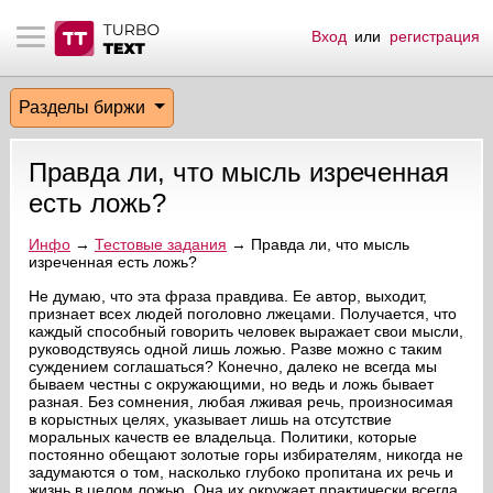
Вход
или
регистрация
тнёрам
Q.
ые сообщения
 заказчик
Разделы биржи
мо-материалы
тистика биржи
ск по форуму
 исполнитель
Правда ли, что мысль изреченная
аккаунты
ые пользователи
есть ложь?
мой эфир
Инфо
→
Тестовые задания
→ Правда ли, что мысль
изреченная есть ложь?
лама на сайте
Не думаю, что эта фраза правдива. Ее автор, выходит,
признает всех людей поголовно лжецами. Получается, что
каждый способный говорить человек выражает свои мысли,
руководствуясь одной лишь ложью. Разве можно с таким
ск пользователей
суждением соглашаться? Конечно, далеко не всегда мы
бываем честны с окружающими, но ведь и ложь бывает
разная. Без сомнения, любая лживая речь, произносимая
в корыстных целях, указывает лишь на отсутствие
моральных качеств ее владельца. Политики, которые
постоянно обещают золотые горы избирателям, никогда не
задумаются о том, насколько глубоко пропитана их речь и
жизнь в целом ложью. Она их окружает практически всегда