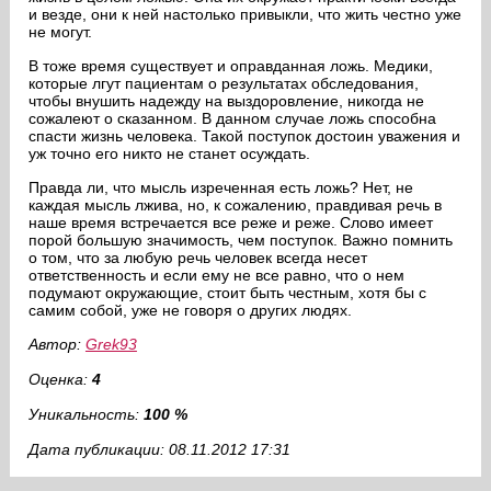
и везде, они к ней настолько привыкли, что жить честно уже
не могут.
В тоже время существует и оправданная ложь. Медики,
которые лгут пациентам о результатах обследования,
чтобы внушить надежду на выздоровление, никогда не
сожалеют о сказанном. В данном случае ложь способна
спасти жизнь человека. Такой поступок достоин уважения и
уж точно его никто не станет осуждать.
Правда ли, что мысль изреченная есть ложь? Нет, не
каждая мысль лжива, но, к сожалению, правдивая речь в
наше время встречается все реже и реже. Слово имеет
порой большую значимость, чем поступок. Важно помнить
о том, что за любую речь человек всегда несет
ответственность и если ему не все равно, что о нем
подумают окружающие, стоит быть честным, хотя бы с
самим собой, уже не говоря о других людях.
Автор:
Grek93
Оценка:
4
Уникальность:
100 %
Дата публикации: 08.11.2012 17:31