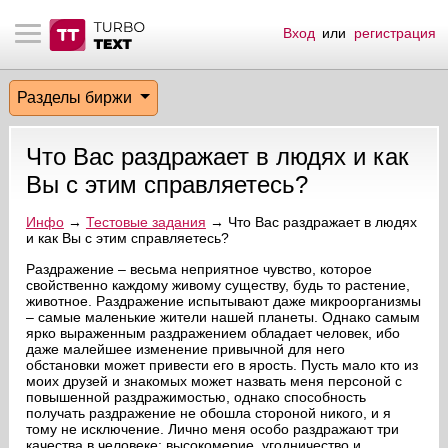
Вход
или
регистрация
тнёрам
Q.
ые сообщения
 заказчик
Разделы биржи
мо-материалы
тистика биржи
ск по форуму
 исполнитель
Что Вас раздражает в людях и как
аккаунты
ые пользователи
Вы с этим справляетесь?
мой эфир
Инфо
→
Тестовые задания
→ Что Вас раздражает в людях
и как Вы с этим справляетесь?
лама на сайте
Раздражение – весьма неприятное чувство, которое
свойственно каждому живому существу, будь то растение,
животное. Раздражение испытывают даже микроорганизмы
– самые маленькие жители нашей планеты. Однако самым
ск пользователей
ярко выраженным раздражением обладает человек, ибо
даже малейшее изменение привычной для него
обстановки может привести его в ярость. Пусть мало кто из
моих друзей и знакомых может назвать меня персоной с
повышенной раздражимостью, однако способность
получать раздражение не обошла стороной никого, и я
тому не исключение. Лично меня особо раздражают три
качества в человеке: высокомерие, угодничество и