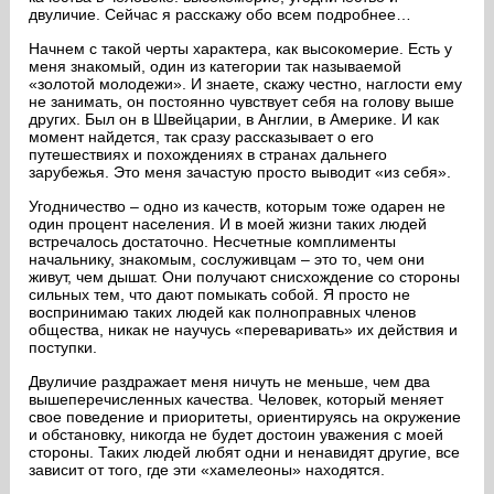
двуличие. Сейчас я расскажу обо всем подробнее…
Начнем с такой черты характера, как высокомерие. Есть у
меня знакомый, один из категории так называемой
«золотой молодежи». И знаете, скажу честно, наглости ему
не занимать, он постоянно чувствует себя на голову выше
других. Был он в Швейцарии, в Англии, в Америке. И как
момент найдется, так сразу рассказывает о его
путешествиях и похождениях в странах дальнего
зарубежья. Это меня зачастую просто выводит «из себя».
Угодничество – одно из качеств, которым тоже одарен не
один процент населения. И в моей жизни таких людей
встречалось достаточно. Несчетные комплименты
начальнику, знакомым, сослуживцам – это то, чем они
живут, чем дышат. Они получают снисхождение со стороны
сильных тем, что дают помыкать собой. Я просто не
воспринимаю таких людей как полноправных членов
общества, никак не научусь «переваривать» их действия и
поступки.
Двуличие раздражает меня ничуть не меньше, чем два
вышеперечисленных качества. Человек, который меняет
свое поведение и приоритеты, ориентируясь на окружение
и обстановку, никогда не будет достоин уважения с моей
стороны. Таких людей любят одни и ненавидят другие, все
зависит от того, где эти «хамелеоны» находятся.