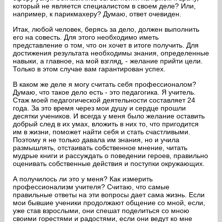
который не является специалистом в своем деле? Или,
например, к парикмахеру? Думаю, ответ очевиден.
Итак, любой человек, берясь за дело, должен выполнить
его на совесть. Для этого необходимо иметь
представление о том, что он хочет в итоге получить. Для
достижения результата необходимы знания, определенные
навыки, а главное, на мой взгляд, - желание прийти цели.
Только в этом случае вам гарантирован успех.
В каком же деле я могу считать себя профессионалом?
Думаю, что такое дело есть - это педагогика. Я учитель.
Стаж моей педагогической деятельности составляет 24
года. За это время через мои душу и сердце прошли
десятки учеников. И всегда у меня было желание оставить
добрый след в их умах, вложить в них то, что пригодится
им в жизни, поможет найти себя и стать счастливыми.
Поэтому я не только давала им знания, но и учила
размышлять, отстаивать собственное мнение, читать
мудрые книги и рассуждать о поведении героев, правильно
оценивать собственные действия и поступки окружающих.
А получилось ли это у меня? Как измерить
профессионализм учителя? Считаю, что самые
правильные ответы на эти вопросы дает сама жизнь. Если
мои бывшие ученики продолжают общение со мной, если,
уже став взрослыми, они спешат поделиться со мною
своими горестями и радостями, если они ведут ко мне