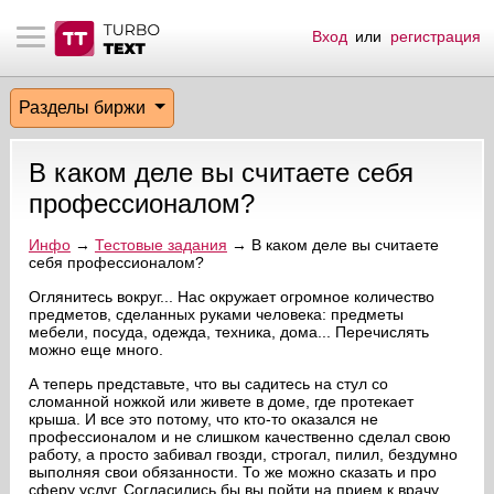
Вход
или
регистрация
тнёрам
Q.
ые сообщения
 заказчик
Разделы биржи
мо-материалы
тистика биржи
ск по форуму
 исполнитель
В каком деле вы считаете себя
аккаунты
ые пользователи
профессионалом?
мой эфир
Инфо
→
Тестовые задания
→ В каком деле вы считаете
себя профессионалом?
лама на сайте
Оглянитесь вокруг... Нас окружает огромное количество
предметов, сделанных руками человека: предметы
мебели, посуда, одежда, техника, дома... Перечислять
можно еще много.
ск пользователей
А теперь представьте, что вы садитесь на стул со
сломанной ножкой или живете в доме, где протекает
крыша. И все это потому, что кто-то оказался не
профессионалом и не слишком качественно сделал свою
работу, а просто забивал гвозди, строгал, пилил, бездумно
выполняя свои обязанности. То же можно сказать и про
сферу услуг. Согласились бы вы пойти на прием к врачу,