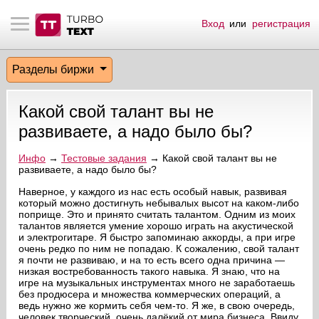
Вход
или
регистрация
тнёрам
Q.
ые сообщения
 заказчик
Разделы биржи
мо-материалы
тистика биржи
ск по форуму
 исполнитель
Какой свой талант вы не
аккаунты
ые пользователи
развиваете, а надо было бы?
мой эфир
Инфо
→
Тестовые задания
→ Какой свой талант вы не
развиваете, а надо было бы?
лама на сайте
Наверное, у каждого из нас есть особый навык, развивая
который можно достигнуть небывалых высот на каком-либо
поприще. Это и принято считать талантом. Одним из моих
талантов является умение хорошо играть на акустической
ск пользователей
и электрогитаре. Я быстро запоминаю аккорды, а при игре
очень редко по ним не попадаю. К сожалению, свой талант
я почти не развиваю, и на то есть всего одна причина —
низкая востребованность такого навыка. Я знаю, что на
игре на музыкальных инструментах много не заработаешь
без продюсера и множества коммерческих операций, а
ведь нужно же кормить себя чем-то. Я же, в свою очередь,
человек творческий, очень далёкий от мира бизнеса. Ввиду