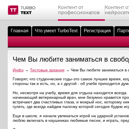
Контент от
Контент о
профессионалов
нейросет
тнёрам
Q.
ые сообщения
 заказчик
Главная
Что умеет TurboText
Регистрация
Парт
мо-материалы
тистика биржи
ск по форуму
 исполнитель
аккаунты
ые пользователи
Чем Вы любите заниматься в своб
мой эфир
Инфо
→
Тестовые задания
→ Чем Вы любите заниматься в 
лама на сайте
Говорят, что студенческие годы-это самое лучшее время, к
стороны так и есть, но, а с другой - об учебе приходится ду
ск пользователей
Но, несмотря на учебу, время для отдыха находится всегда.
начинающий ветеринарный врач, мне безумно нравится прово
встречают два счастливых глаза, и мокрый нос, которому ни
гулять, где всегда найдем палочку которой сегодня будем иг
Еще в школе, я начала увлекаться игрой на ударной устан
люблю включать в наушниках любимые песни, и играть, пред