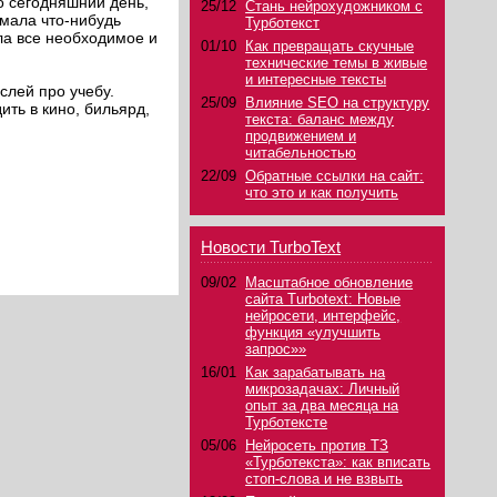
по сегодняшний день,
25/12
Стань нейрохудожником с
умала что-нибудь
Турботекст
ила все необходимое и
01/10
Как превращать скучные
технические темы в живые
и интересные тексты
слей про учебу.
25/09
Влияние SEO на структуру
ить в кино, бильярд,
текста: баланс между
продвижением и
читабельностью
22/09
Обратные ссылки на сайт:
что это и как получить
Новости TurboText
09/02
Масштабное обновление
сайта Turbotext: Новые
нейросети, интерфейс,
функция «улучшить
запрос»»
16/01
Как зарабатывать на
микрозадачах: Личный
опыт за два месяца на
Турботексте
05/06
Нейросеть против ТЗ
«Турботекста»: как вписать
стоп-слова и не взвыть