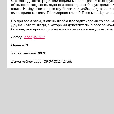
С самого детства, родители водили меня на различные кружк
абсолютно каждые выходные я посвящаю себя рукоделию. Но
сшить. Найду свои старые футболки или майки, и давай шить 
смастерила картину. Полимерная глина? Тоже мое! Целая п
Но при всем этом, я очень люблю проводить время со своим
Друзья - это те люди, с которыми действительно весело можн
боулинг, или просто пройтись по магазинам и накупить себе
Автор:
Ksenya0709
Оценка:
3
Уникальность:
88 %
Дата публикации: 26.04.2017 17:58