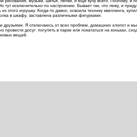
и рисования, музыки, шитья, лепки, и еще кучу всего. Поэтому, и 
 тут исключительно по настроению. Бывает так, что лежу, и прид
из этого игрушку. Когда-то давно, освоила технику квиллинга, куп
олка в шкафу, заставлена различными фигурками.
и друзьями. Я отключаюсь от всех проблем, домашних хлопот и мы
о провести досуг: погулять в парке или покататься на коньках, сход
 новых вещей.