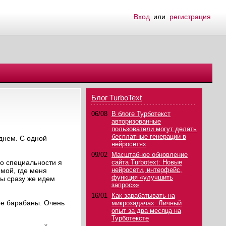
Вход
или
регистрация
Блог TurboText
06/08
В блоге Турботекст
авторизованные
пользователи могут делать
бесплатные генерации в
днем. С одной
нейросетях
09/02
Масштабное обновление
по специальности я
сайта Turbotext: Новые
нейросети, интерфейс,
мой, где меня
функция «улучшить
мы сразу же идем
запрос»»
16/01
Как зарабатывать на
ые барабаны. Очень
микрозадачах: Личный
опыт за два месяца на
Турботексте