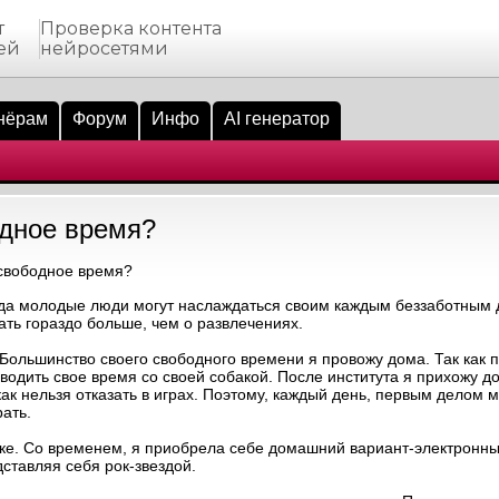
т
Проверка контента
ей
нейросетями
нёрам
Форум
Инфо
AI генератор
одное время?
свободное время?
огда молодые люди могут наслаждаться своим каждым беззаботным 
мать гораздо больше, чем о развлечениях.
 Большинство своего свободного времени я провожу дома. Так как 
дить свое время со своей собакой. После института я прихожу до
как нельзя отказать в играх. Поэтому, каждый день, первым делом 
рать.
овке. Со временем, я приобрела себе домашний вариант-электронн
ставляя себя рок-звездой.