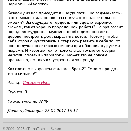
нормальный человек.
Каждому из нас приходится иногда лгать.. но задумайтесь -
в этот момент или позже - вы получаете положительные
эмоции? Вы ощущаете гордость или удовлетворение,
скажем, как от хорошо проделанной работы? Не зря гласит
народная мудрость - мужчине необходимо посадить
дерево, построить дом, вырастить детей. Поэтому, чтобы
себя хорошо чувствовать я стараюсь развить в себе то, от
чего получаю позитивные эмоции при общении с другими
людьми. И избегаю тех, от кого слышу только отговорки,
негатив, сплетни или жалобы. Может это не совсем
правильно, но так уж я устроен - я за правду.
Как сказано в хорошем фильме "Брат-2": "У кого правда -
тот и сильнее!"
Автор:
Снежков Илья
Оценка:
3
Уникальность:
97 %
Дата публикации: 25.04.2017 15:17
© 2009–2026 «TurboText» — биржа