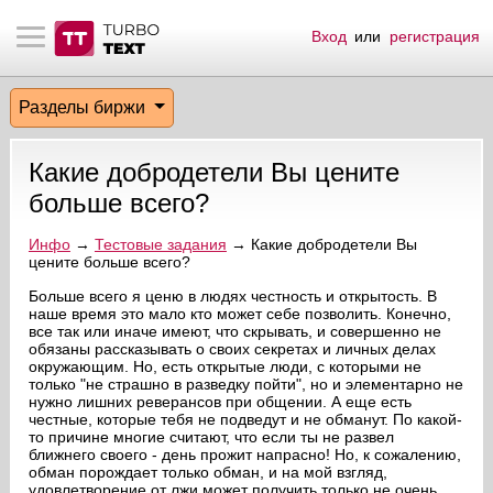
Вход
или
регистрация
тнёрам
Q.
ые сообщения
 заказчик
Разделы биржи
мо-материалы
тистика биржи
ск по форуму
 исполнитель
Какие добродетели Вы цените
аккаунты
ые пользователи
больше всего?
мой эфир
Инфо
→
Тестовые задания
→ Какие добродетели Вы
цените больше всего?
лама на сайте
Больше всего я ценю в людях честность и открытость. В
наше время это мало кто может себе позволить. Конечно,
все так или иначе имеют, что скрывать, и совершенно не
обязаны рассказывать о своих секретах и личных делах
ск пользователей
окружающим. Но, есть открытые люди, с которыми не
только "не страшно в разведку пойти", но и элементарно не
нужно лишних реверансов при общении. А еще есть
честные, которые тебя не подведут и не обманут. По какой-
то причине многие считают, что если ты не развел
ближнего своего - день прожит напрасно! Но, к сожалению,
обман порождает только обман, и на мой взгляд,
удовлетворение от лжи может получить только не очень