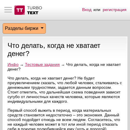
Вход
или
регистрация
тнёрам
Q.
ые сообщения
 заказчик
Разделы биржи
мо-материалы
тистика биржи
ск по форуму
 исполнитель
Что делать, когда не хватает
аккаунты
ые пользователи
денег?
мой эфир
Инфо
→
Тестовые задания
→ Что делать, когда не хватает
денег?
лама на сайте
Что делать, когда не хватает денег? Не будет
преувеличением сказать, что любой человек, сталкиваясь с
денежными трудностями, задается данным вопросом.
Стоит отметить, что дальнейшая схема поведения зависит
ск пользователей
сугубо от личностных качеств человека, которые являются
индивидуальными для каждого.
Первый способ выжить в период, когда материальных
средств становится недостаточно – это экономия. Данный
способ подойдет отнюдь не всем людям. Согласитесь, что
не каждый человек может в тот или иной период отказать
себе в покупке полюбившейся ему (хоть и дорогой)