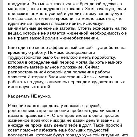
продукции. Это может касаться как брендовой одежды в
магазине, так и продуктовых товаров. Хотя зачастую, если
приложить немного усилий и уделить этому вопросу чуть
больше своего личного времени, то можно заметить, что
идентичные предметы можно найти, используя
минимальные денежные затраты. Стоить экономить на тех
вещах, которые не является жизненной необходимостью и
не играют важной роли в жизнеобеспечении.
Ещё один не менее эффективный способ – устройство на
временную работу. Помимо официального
трудоустройства было бы неплохо иметь подработку,
которая в определенный период могла бы хоть немного
поправить материальное положение. Сейчас
распространенной сферой для получения работы
является Интернет. Зная иностранный язык, можно
работать на дому, занимаясь переводом художественных
иили научных статей.
Как делать НЕ нужно.
Решение занять средства у знакомых, друзей,
родственников при появлении проблем едва ли можно
назвать правильным. Стоит практиковать одно простое
жизненное правило: никогда не давай деньги взаймы и
никогда не проси дать деньги тебе в долг. Такой простой
совет поможет избежать ещё больших трудностей
последствия, которых будут гораздо хуже той ситуации, что