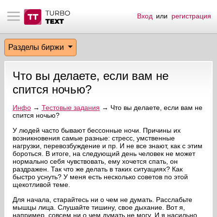
Вход
или
регистрация
тнёрам
Q.
ые сообщения
 заказчик
Разделы биржи
мо-материалы
тистика биржи
ск по форуму
 исполнитель
Что вы делаете, если вам не
аккаунты
ые пользователи
спится ночью?
мой эфир
Инфо
→
Тестовые задания
→ Что вы делаете, если вам не
спится ночью?
лама на сайте
У людей часто бывают бессонные ночи. Причины их
возникновения самые разные: стресс, умственные
нагрузки, перевозбуждение и пр. И не все знают, как с этим
бороться. В итоге, на следующий день человек не может
ск пользователей
нормально себя чувствовать, ему хочется спать, он
раздражен. Так что же делать в таких ситуациях? Как
быстро уснуть? У меня есть несколько советов по этой
щекотливой теме.
Для начала, старайтесь ни о чем не думать. Расслабьте
мышцы лица. Слушайте тишину, свое дыхание. Вот я,
например, совсем ни о чем думать не могу. И я насильно