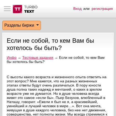
Вход
или
регистрация
тнёрам
Q.
ые сообщения
 заказчик
Разделы биржи
мо-материалы
тистика биржи
ск по форуму
 исполнитель
Если не собой, то кем Вам бы
аккаунты
ые пользователи
хотелось бы быть?
мой эфир
Инфо
→
Тестовые задания
→ Если не собой, то кем Вам
бы хотелось бы быть?
лама на сайте
С высоты какого возраста и жизненного опыта ответить на
этот вопрос? Мне кажется, что на разных жизненных
ск пользователей
этапах ответы будут очень различаться. В пору юности
душа полна таких надежд и мечтаний, о каких в зрелом
возрасте уже не думается. Но в душе человека всегда
живет это самое «если бы». Пьер Безухов, влюбленный в
Наташу, говорил: «Ежели я был не я, а красивейший,
умнейший и лучший человек в мире…». Вот она мечта,
живущая в душе каждого человека, без нее нет движения,
совершенства, нет полноты жизни. Мы всегда стремимся к