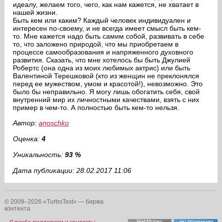
идеалу, желаем того, чего, как нам кажется, не хватает в
нашей жизни.
Быть кем или каким? Каждый человек индивидуален и
интересен по-своему, и не всегда имеет смысл быть кем-
то. Мне кажется надо быть самим собой, развивать в себе
то, что заложено природой, что мы приобретаем в
процессе самообразования и напряженного духовного
развития. Сказать, что мне хотелось бы быть Джулией
Робертс (она одна из моих любимых актрис) или быть
Валентиной Терешковой (кто из женщин не преклонялся
перед ее мужеством, умом и красотой!), невозможно. Это
было бы неправильно. Я могу лишь обогатить себя, свой
внутренний мир их личностными качествами, взять с них
пример в чем-то. А полностью быть кем-то нельзя.
Автор:
anoschko
Оценка:
4
Уникальность:
93 %
Дата публикации: 28.02.2017 11:06
© 2009–2026 «TurboText» — биржа
контента