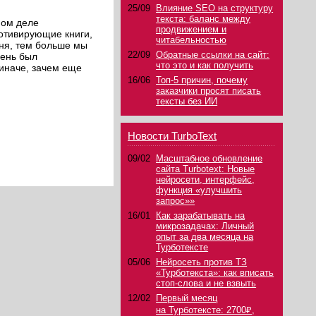
25/09
Влияние SEO на структуру
текста: баланс между
мом деле
продвижением и
отивирующие книги,
читабельностью
ня, тем больше мы
22/09
Обратные ссылки на сайт:
день был
что это и как получить
иначе, зачем еще
16/06
Топ-5 причин, почему
заказчики просят писать
тексты без ИИ
Новости TurboText
09/02
Масштабное обновление
сайта Turbotext: Новые
нейросети, интерфейс,
функция «улучшить
запрос»»
16/01
Как зарабатывать на
микрозадачах: Личный
опыт за два месяца на
Турботексте
05/06
Нейросеть против ТЗ
«Турботекста»: как вписать
стоп-слова и не взвыть
12/02
Первый месяц
на Турботексте: 2700₽,