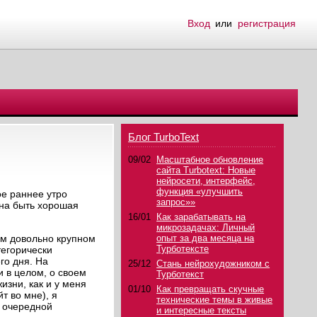
Вход
или
регистрация
Блог TurboText
09/02
Масштабное обновление
сайта Turbotext: Новые
нейросети, интерфейс,
функция «улучшить
ое раннее утро
запрос»»
жна быть хорошая
16/01
Как зарабатывать на
микрозадачах: Личный
ом довольно крупном
опыт за два месяца на
Турботексте
тегорически
го дня. На
25/12
Стань нейрохудожником с
 в целом, о своем
Турботекст
изни, как и у меня
01/10
Как превращать скучные
т во мне), я
технические темы в живые
й очередной
и интересные тексты