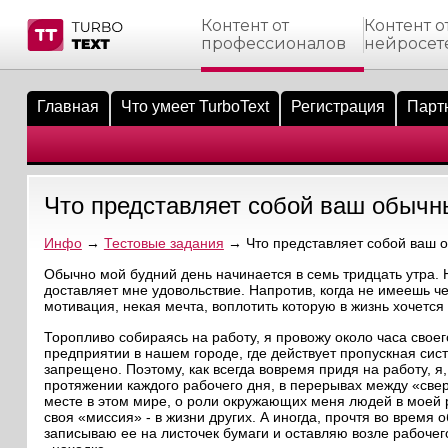
Контент от
Контент о
профессионалов
нейросет
тнёрам
Q.
ые сообщения
 заказчик
Главная
Что умеет TurboText
Регистрация
Парт
мо-материалы
тистика биржи
ск по форуму
 исполнитель
аккаунты
ые пользователи
Что представляет собой ваш обычн
мой эфир
Инфо
→
Тестовые задания
→ Что представляет собой ваш 
лама на сайте
Обычно мой будний день начинается в семь тридцать утра. Н
доставляет мне удовольствие. Напротив, когда не имеешь че
мотивация, некая мечта, воплотить которую в жизнь хочется
ск пользователей
Торопливо собираясь на работу, я провожу около часа сво
предприятии в нашем городе, где действует пропускная сис
запрещено. Поэтому, как всегда вовремя придя на работу, я
протяжении каждого рабочего дня, в перерывах между «свер
месте в этом мире, о роли окружающих меня людей в моей ре
своя «миссия» - в жизни других. А иногда, прочтя во время
записываю ее на листочек бумаги и оставляю возле рабоче