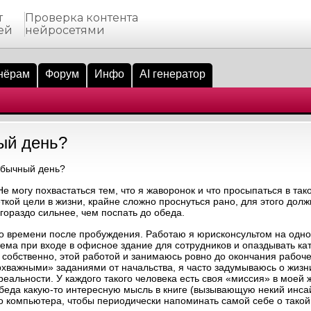
т
Проверка контента
ей
нейросетями
нёрам
Форум
Инфо
AI генератор
ый день?
обычный день?
е могу похвастаться тем, что я жаворонок и что просыпаться в так
ткой цели в жизни, крайне сложно проснуться рано, для этого дол
 гораздо сильнее, чем поспать до обеда.
его времени после пробуждения. Работаю я юрисконсультом на одн
тема при входе в офисное здание для сотрудников и опаздывать ка
, собственно, этой работой и занимаюсь ровно до окончания рабоче
хважными» заданиями от начальства, я часто задумываюсь о жизни
альности. У каждого такого человека есть своя «миссия» в моей ж
 обеда какую-то интересную мысль в книге (вызывающую некий инсай
го компьютера, чтобы периодически напоминать самой себе о тако