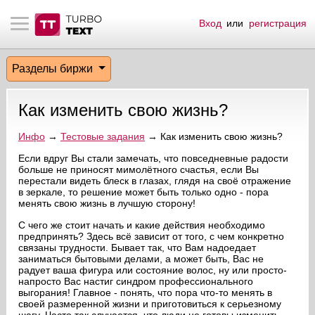
Вход
или
регистрация
тнёрам
Q.
ые сообщения
 заказчик
Разделы биржи
мо-материалы
тистика биржи
ск по форуму
 исполнитель
Как изменить свою жизнь?
аккаунты
ые пользователи
Инфо
→
Тестовые задания
→ Как изменить свою жизнь?
мой эфир
Если вдруг Вы стали замечать, что повседневные радости
больше не приносят мимолётного счастья, если Вы
перестали видеть блеск в глазах, глядя на своё отражение
лама на сайте
в зеркале, то решение может быть только одно - пора
менять свою жизнь в лучшую сторону!
ск пользователей
С чего же стоит начать и какие действия необходимо
предпринять? Здесь всё зависит от того, с чем конкретно
связаны трудности. Бывает так, что Вам надоедает
заниматься бытовыми делами, а может быть, Вас не
радует ваша фигура или состояние волос, ну или просто-
напросто Вас настиг синдром профессионального
выгорания! Главное - понять, что пора что-то менять в
своей размеренной жизни и приготовиться к серьезному