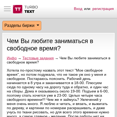
Вход
или
регистрация
тнёрам
Q.
ые сообщения
 заказчик
Разделы биржи
мо-материалы
тистика биржи
ск по форуму
 исполнитель
Чем Вы любите заниматься в
аккаунты
ые пользователи
свободное время?
мой эфир
Инфо
→
Тестовые задания
→ Чем Вы любите заниматься в
свободное время?
лама на сайте
Хотела по-простому назвать этот текст "Мое свободное
время", но потом подумала, что не такое уж оно у меня и
свободное. Постараюсь пояснить. Рабочий день
начинается в 8 утра и заканчивается в 18-00. Плюсуем
ск пользователей
сюда по одному часу на дорогу туда и обратно, и один час
на сборы. Дома я оказываюсь около 19-00. Подъем в 6-00,
поэтому спать хочется уже в 23-00. Целых четыре часа
свободного времени!!! Чем же я займусь? Увлечений у
меня очень много. Я люблю и читать, и вязать, и выжигать
по дереву, и картинки по номерам раскрашивать, и даже
учусь по ткани рисовать, но для всего этого времени нужно
много, а самое главное - желание. После работы нет ни