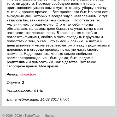
того, ни другого. Поэтому свободное время я трачу на
приготовление ужина нам с мужем, стирку, уборку, глажку,
мытье и прочее прочее.....Все просто, это быт. Но зато есть
выходные дни, которых я всегда жду с нетерпением. И тут
казалось бы, занимайся чем хочешь!!! Но опять же, то
желания нет, то еще что-то. Это я так себя иногда
обманываю, на самом деле бывают случаи, когда меня
накрывает вселенская лень. В такое время я люблю
поглазеть фильмы, люблю в гости съездить к друзьям и
поболтать о том, о сем. Это зимой и осенью. А летом и
день длиннее и жизнь веселее, летом я езжу к родителям в
деревню, и в огороде провожу немалую часть своего
времени. Надо признать, что это самое любимое
времяпрепровождение - быть дома, быть рядом с
родителями и помогать им, как в детстве. Вот такое
свободное время. Мое время.
Автор:
Galaktion
Оценка:
3
Уникальность:
91 %
Дата публикации: 14.02.2017 07:04
© 2009–2026 «TurboText» — биржа