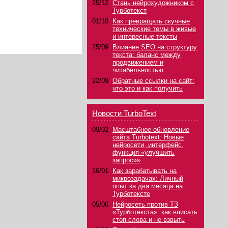
25/12
Стань нейрохудожником с
Турботекст
01/10
Как превращать скучные
технические темы в живые
и интересные тексты
25/09
Влияние SEO на структуру
текста: баланс между
продвижением и
читабельностью
22/09
Обратные ссылки на сайт:
что это и как получить
Новости TurboText
09/02
Масштабное обновление
сайта Turbotext: Новые
нейросети, интерфейс,
функция «улучшить
запрос»»
16/01
Как зарабатывать на
микрозадачах: Личный
опыт за два месяца на
Турботексте
05/06
Нейросеть против ТЗ
«Турботекста»: как вписать
стоп-слова и не взвыть