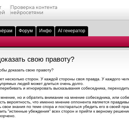
т
Проверка контента
ей
нейросетями
нёрам
Форум
Инфо
AI генератор
доказать свою правоту?
тобы доказать свою правоту?
т несколько сторон. У каждой стороны своя правда. У каждого чел
 упрямых людей может длиться очень долго.
 перебивать и игнорировать высказывания собеседника, переходить
 мнение, но и обратить внимание на мнение собеседника, или собе
 Есть вероятность, что именно мнение оппонента является правдив
свои знания по теме спора и постараться убедить его в своей пр
лить "истинные убеждения" всех сторон и прийти к верному решен
порчено.