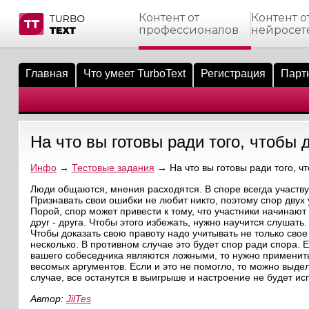
Контент от
Контент о
профессионалов
нейросет
тнёрам
Q.
ые сообщения
 заказчик
Главная
Что умеет TurboText
Регистрация
Парт
мо-материалы
тистика биржи
ск по форуму
 исполнитель
аккаунты
ые пользователи
На что вы готовы ради того, чтобы 
мой эфир
Инфо
→
Тестовые задания
→ На что вы готовы ради того, ч
лама на сайте
Люди общаются, мнения расходятся. В споре всегда участвуе
Признавать свои ошибки не любит никто, поэтому спор двух
Порой, спор может привести к тому, что участники начинают
ск пользователей
друг - друга. Чтобы этого избежать, нужно научится слушать.
Чтобы доказать свою правоту надо учитывать не только свое
несколько. В противном случае это будет спор ради спора.
вашего собеседника являются ложными, то нужно применить 
весомых аргументов. Если и это не помогло, то можно выде
случае, все останутся в выигрыше и настроение не будет ис
Автор:
JilTes