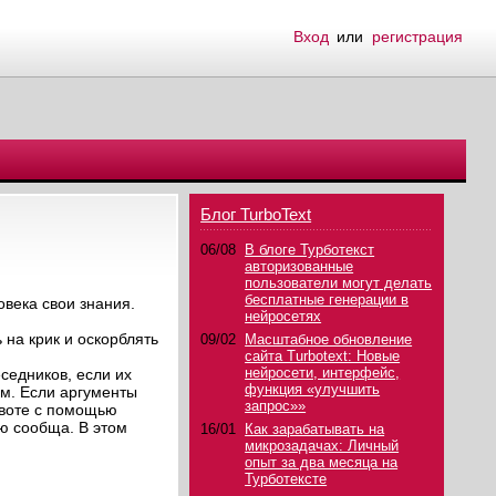
Вход
или
регистрация
Блог TurboText
06/08
В блоге Турботекст
авторизованные
пользователи могут делать
бесплатные генерации в
овека свои знания.
нейросетях
 на крик и оскорблять
09/02
Масштабное обновление
сайта Turbotext: Новые
нейросети, интерфейс,
седников, если их
функция «улучшить
ым. Если аргументы
запрос»»
авоте с помощью
ию сообща. В этом
16/01
Как зарабатывать на
микрозадачах: Личный
опыт за два месяца на
Турботексте