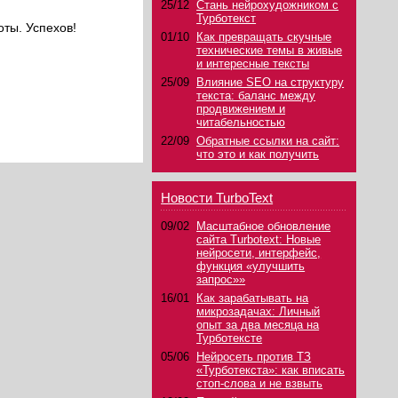
25/12
Стань нейрохудожником с
Турботекст
оты. Успехов!
01/10
Как превращать скучные
технические темы в живые
и интересные тексты
25/09
Влияние SEO на структуру
текста: баланс между
продвижением и
читабельностью
22/09
Обратные ссылки на сайт:
что это и как получить
Новости TurboText
09/02
Масштабное обновление
сайта Turbotext: Новые
нейросети, интерфейс,
функция «улучшить
запрос»»
16/01
Как зарабатывать на
микрозадачах: Личный
опыт за два месяца на
Турботексте
05/06
Нейросеть против ТЗ
«Турботекста»: как вписать
стоп-слова и не взвыть