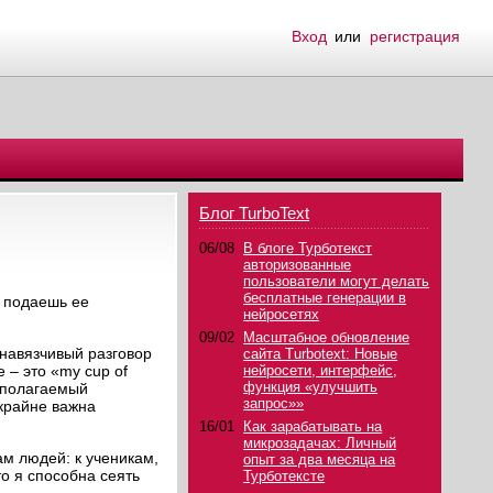
Вход
или
регистрация
Блог TurboText
06/08
В блоге Турботекст
авторизованные
пользователи могут делать
бесплатные генерации в
и подаешь ее
нейросетях
09/02
Масштабное обновление
енавязчивый разговор
сайта Turbotext: Новые
 – это «my cup of
нейросети, интерфейс,
функция «улучшить
едполагаемый
запрос»»
 крайне важна
16/01
Как зарабатывать на
микрозадачах: Личный
ам людей: к ученикам,
опыт за два месяца на
о я способна сеять
Турботексте