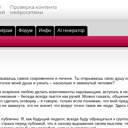
т
Проверка контента
ей
нейросетями
нёрам
Форум
Инфо
AI генератор
казываешь самое сокровенное и личное. Ты открываешь свою душу 
уголок моей души и узнать – насколько я замкнутый человек?
о я искренне люблю делать комплименты окружающим, вступать в н
акомым – беседа всегда льется как ручей. Можно сказать, общение
но сделать оговорку – я говорю, только если понимаю, что мой пр
я не замкнута, это не значит, что вокруг точно такие же люди. Здесь
ублично. Я, как будущий педагог, всегда буду обращаться к групп
ю страха перед публикой, что я нахожу выражение своим мыслям, чт