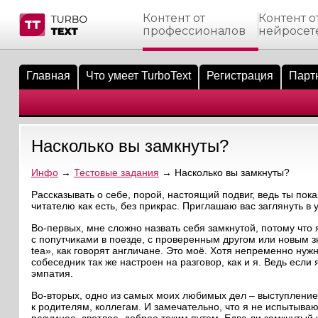
Контент от
Контент о
профессионалов
нейросет
тнёрам
Q.
ые сообщения
 заказчик
Главная
Что умеет TurboText
Регистрация
Парт
мо-материалы
тистика биржи
ск по форуму
 исполнитель
аккаунты
ые пользователи
Насколько вы замкнуты?
мой эфир
Инфо
→
Тестовые задания
→ Насколько вы замкнуты?
лама на сайте
Рассказывать о себе, порой, настоящий подвиг, ведь ты по
читателю как есть, без прикрас. Приглашаю вас заглянуть в 
ск пользователей
Во-первых, мне сложно назвать себя замкнутой, потому чт
с попутчиками в поезде, с проверенным другом или новым зн
tea», как говорят англичане. Это моё. Хотя непременно нуж
собеседник так же настроен на разговор, как и я. Ведь если 
эмпатия.
Во-вторых, одно из самых моих любимых дел – выступление п
к родителям, коллегам. И замечательно, что я не испытыва