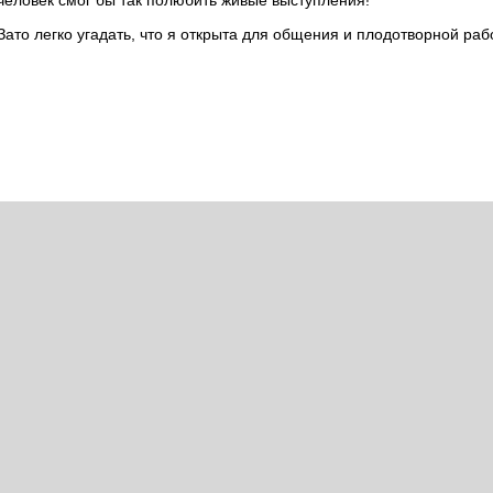
 человек смог бы так полюбить живые выступления!
ато легко угадать, что я открыта для общения и плодотворной раб