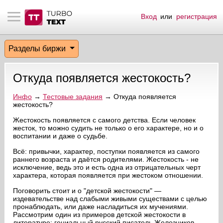
Вход
или
регистрация
тнёрам
Q.
ые сообщения
 заказчик
Разделы биржи
мо-материалы
тистика биржи
ск по форуму
 исполнитель
Откуда появляется жестокость?
аккаунты
ые пользователи
Инфо
→
Тестовые задания
→ Откуда появляется
жестокость?
мой эфир
Жестокость появляется с самого детства. Если человек
жесток, то можно судить не только о его характере, но и о
лама на сайте
воспитании и даже о судьбе.
Всё: привычки, характер, поступки появляется из самого
ск пользователей
раннего возраста и даётся родителями. Жестокость - не
исключение, ведь это и есть одна из отрицательных черт
характера, которая появляется при жестоком отношении.
Поговорить стоит и о "детской жестокости" —
издевательстве над слабыми живыми существами с целью
пронаблюдать, или даже насладиться их мучениями.
Рассмотрим один из примеров детской жестокости в
литературе: гениальный русский писатель Железников