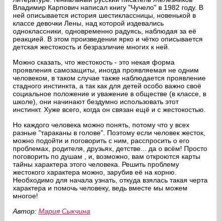
Владимир Карпович написал книгу "Чучело" в 1982 году. В
ней описывается история шестиклассницы, новенькой в
классе девочки Лены, над которой издевались
одноклассники, одновременно радуясь, наблюдая за её
реакцией. В этом произведении ярко и чётко описывается
детская жестокость и безразличие многих к ней.
Можно сказать, что жестокость - это некая форма
проявления самозащиты, иногда проявляемая не одним
человеком, в таком случае также наблюдается проявление
стадного инстинкта, а так как для детей особо важно своё
социальное положение и уважение в обществе (в классе, в
школе), они начинают бездумно использовать этот
инстинкт. Хуже всего, когда он связан ещё и с жестокостью.
Но каждого человека можно понять, потому что у всех
разные "тараканы в голове". Поэтому если человек жесток,
можно подойти и поговорить с ним, расспросить о его
проблемах, родителя, друзьях, детстве... да о всём! Просто
поговорить по душам , и, возможно, вам откроются карты
тайны характера этого человека. Решить проблему
жестокого характера можно, зарубив её на корню.
Необходимо для начала узнать, откуда взялась такая черта
характера и помочь человеку, ведь вместе мы можем
многое!
Автор:
Мария Сыкчина