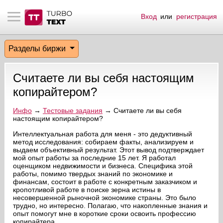
Вход
или
регистрация
тнёрам
Q.
ые сообщения
 заказчик
Разделы биржи
мо-материалы
тистика биржи
ск по форуму
 исполнитель
Считаете ли вы себя настоящим
аккаунты
ые пользователи
копирайтером?
мой эфир
Инфо
→
Тестовые задания
→ Считаете ли вы себя
настоящим копирайтером?
лама на сайте
Интеллектуальная работа для меня - это дедуктивный
метод исследования: собираем факты, анализируем и
выдаем объективный результат. Этот вывод подтверждает
мой опыт работы за последние 15 лет. Я работал
ск пользователей
оценщиком недвижимости и бизнеса. Специфика этой
работы, помимо твердых знаний по экономике и
финансам, состоит в работе с конкретным заказчиком и
кропотливой работе в поиске зерна истины в
несовершенной рыночной экономике страны. Это было
трудно, но интересно. Полагаю, что накопленные знания и
опыт помогут мне в короткие сроки освоить профессию
копирайт
ера.