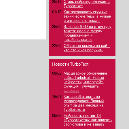
25/12
Стань нейрохудожником с
Турботекст
01/10
Как превращать скучные
технические темы в живые
и интересные тексты
25/09
Влияние SEO на структуру
текста: баланс между
продвижением и
читабельностью
22/09
Обратные ссылки на сайт:
что это и как получить
Новости TurboText
09/02
Масштабное обновление
сайта Turbotext: Новые
нейросети, интерфейс,
функция «улучшить
запрос»»
16/01
Как зарабатывать на
микрозадачах: Личный
опыт за два месяца на
Турботексте
05/06
Нейросеть против ТЗ
«Турботекста»: как вписать
стоп-слова и не взвыть