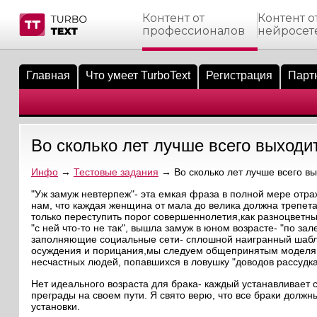
Контент от
Контент о
профессионалов
нейросет
тнёрам
Q.
ые сообщения
 заказчик
Главная
Что умеет TurboText
Регистрация
Парт
мо-материалы
тистика биржи
ск по форуму
 исполнитель
аккаунты
ые пользователи
Во сколько лет лучше всего выходи
мой эфир
Инфо
→
Тестовые задания
→ Во сколько лет лучше всего в
лама на сайте
"Уж замуж невтерпеж"- эта емкая фраза в полной мере от
нам, что каждая женщина от мала до велика должна трепет
только переступить порог совершеннолетия,как разноцветные
ск пользователей
"с ней что-то не так", вышла замуж в юном возрасте- "по 
заполняющие социальные сети- сплошной наигранный шабло
осуждения и порицания,мы следуем общепринятым моделям 
несчастных людей, попавшихся в ловушку "доводов рассудка
Нет идеального возраста для брака- каждый устанавливает 
преграды на своем пути. Я свято верю, что все браки должн
установки.