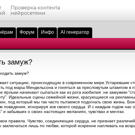
т
Проверка контента
ей
нейросетями
нёрам
Форум
Инфо
AI генератор
ть замуж?
ыходить замуж?
ражает ситуацию, происходящую в современном мире.Устаревшие с
ать под марш Мендельсона и гоняться за пресловутым штампом в п
 ярлыки начинают сыпаться как из рога изобилия :не замужем-"ста
залету". Идеальные сцены семейной жизни, красующиеся на рекламн
н, под который мы так часто пытаемся подогнать свою жизнь. Бо
поведения, игнорируя зов своего сердца. И с каждым годом нас 
" и забывших о своих настоящих желаниях, чувствах и мечтах.
свои правила. Чувство, соединяющее сердца, не признает различий
ы заключаться лишь по любви, которой искренне наплевать на возр