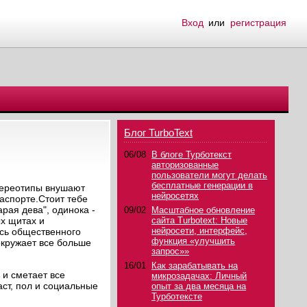
Вход
или
регистрация
Блог TurboText
06/08
В блоге Турботекст
авторизованные
пользователи могут делать
бесплатные генерации в
тереотипы внушают
нейросетях
аспорте.Стоит тебе
рая дева", одинока -
09/02
Масштабное обновление
ых щитах и
сайта Turbotext: Новые
нейросети, интерфейс,
ясь общественного
функция «улучшить
окружает все больше
запрос»»
16/01
Как зарабатывать на
 и сметает все
микрозадачах: Личный
аст, пол и социальные
опыт за два месяца на
Турботексте