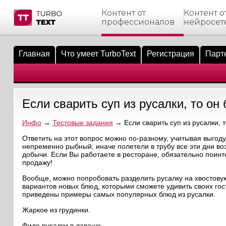
Контент от
Контент о
профессионалов
нейросет
тнёрам
Q.
ые сообщения
 заказчик
Главная
Что умеет TurboText
Регистрация
Парт
мо-материалы
тистика биржи
ск по форуму
 исполнитель
аккаунты
ые пользователи
Если сварить суп из русалки, то он
мой эфир
Инфо
→
Тестовые задания
→ Если сварить суп из русалки, 
лама на сайте
Ответить на этот вопрос можно по-разному, учитывая выгоду
непременно рыбный, иначе полетели в трубу все эти дни во
добычи. Если Вы работаете в ресторане, обязательно поинт
ск пользователей
продажу!
Вообще, можно попробовать разделить русалку на хвостовую
вариантов новых блюд, которыми сможете удивить своих гос
приведены примеры самых популярных блюд из русалки.
Жаркое из грудинки.
Филе русалки в лаваше.