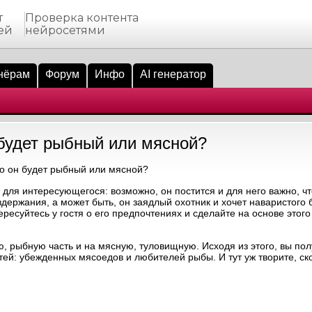
т
Проверка контента
ей
нейросетями
нёрам
Форум
Инфо
AI генератор
 будет рыбный или мясной?
то он будет рыбный или мясной?
 для интересующегося: возможно, он постится и для него важно, ч
здержания, а может быть, он заядлый охотник и хочет наваристого
ересуйтесь у гостя о его предпочтениях и сделайте на основе это
, рыбную часть и на мясную, туловищную. Исходя из этого, вы пол
тей: убежденных мясоедов и любителей рыбы. И тут уж творите, ск