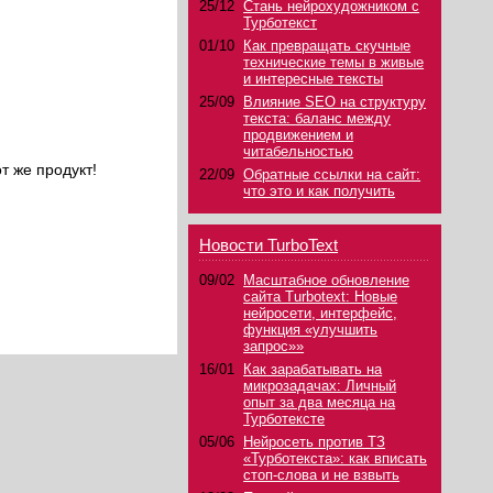
25/12
Стань нейрохудожником с
Турботекст
01/10
Как превращать скучные
технические темы в живые
и интересные тексты
25/09
Влияние SEO на структуру
текста: баланс между
продвижением и
читабельностью
т же продукт!
22/09
Обратные ссылки на сайт:
что это и как получить
Новости TurboText
09/02
Масштабное обновление
сайта Turbotext: Новые
нейросети, интерфейс,
функция «улучшить
запрос»»
16/01
Как зарабатывать на
микрозадачах: Личный
опыт за два месяца на
Турботексте
05/06
Нейросеть против ТЗ
«Турботекста»: как вписать
стоп-слова и не взвыть