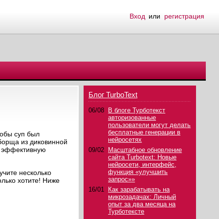
Вход
или
регистрация
Блог TurboText
06/08
В блоге Турботекст
авторизованные
пользователи могут делать
бесплатные генерации в
тобы суп был
нейросетях
 борща из диковинной
го эффективную
09/02
Масштабное обновление
сайта Turbotext: Новые
нейросети, интерфейс,
функция «улучшить
учите несколько
запрос»»
олько хотите! Ниже
16/01
Как зарабатывать на
микрозадачах: Личный
опыт за два месяца на
Турботексте