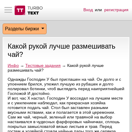
Вход
или
регистрация
тнёрам
Q.
ые сообщения
 заказчик
Разделы биржи
мо-материалы
тистика биржи
ск по форуму
 исполнитель
Какой рукой лучше размешивать
аккаунты
ые пользователи
чай?
мой эфир
Инфо
→
Тестовые задания
→ Какой рукой лучше
размешивать чай?
лама на сайте
Однажды Господин У был приглашен на чай. Он долго и с
упоением брился, утюжил лучшую из рубашек и долго
полировал ботинки, чтоб выглядеть перед наиприятнейшей
Госпожой И достойно.
ск пользователей
И вот, час Х настал. Господин У восседал на лучшем месте
и с умилением наблюдал, как прекрасная хозяйка
готовится подать чай. Стол был заставлен разными
вкусными яствами, как и полагается в этой церемонии.
Сам же чай, черный, зеленый или травяной на выбор
настаивался в чудесных фарфоровых чайничках, сплошь
покрытых замысловатой вязью листьев и трав. Перед
гостем и хозяйкой стояли чайные пары того же сервиза.