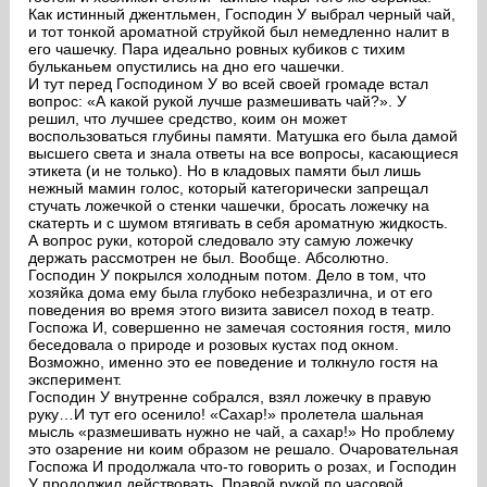
Как истинный джентльмен, Господин У выбрал черный чай,
и тот тонкой ароматной струйкой был немедленно налит в
его чашечку. Пара идеально ровных кубиков с тихим
бульканьем опустились на дно его чашечки.
И тут перед Господином У во всей своей громаде встал
вопрос: «А какой рукой лучше размешивать чай?». У
решил, что лучшее средство, коим он может
воспользоваться глубины памяти. Матушка его была дамой
высшего света и знала ответы на все вопросы, касающиеся
этикета (и не только). Но в кладовых памяти был лишь
нежный мамин голос, который категорически запрещал
стучать ложечкой о стенки чашечки, бросать ложечку на
скатерть и с шумом втягивать в себя ароматную жидкость.
А вопрос руки, которой следовало эту самую ложечку
держать рассмотрен не был. Вообще. Абсолютно.
Господин У покрылся холодным потом. Дело в том, что
хозяйка дома ему была глубоко небезразлична, и от его
поведения во время этого визита зависел поход в театр.
Госпожа И, совершенно не замечая состояния гостя, мило
беседовала о природе и розовых кустах под окном.
Возможно, именно это ее поведение и толкнуло гостя на
эксперимент.
Господин У внутренне собрался, взял ложечку в правую
руку…И тут его осенило! «Сахар!» пролетела шальная
мысль «размешивать нужно не чай, а сахар!» Но проблему
это озарение ни коим образом не решало. Очаровательная
Госпожа И продолжала что-то говорить о розах, и Господин
У продолжил действовать. Правой рукой по часовой