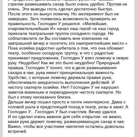
стрелке размешивать сахар было очень удобно. Против не
очень. Эти выводы гость сделал достаточно быстро.
После этого он вынул ложечку. Но эксперимент был не
завершен. Зато появилась возможность проверить их
правильность. Господин У решился. «Милейшая,
очаровательнейшая И» начал наш герой «в наш город
приехала театральная труппа соседнего города. Не
соблаговолите ли Вы составить мне компанию на
завтрашний вечер и посетить это наиприятнейшее место.»
Пока хозяйка радостно щебетала о том, что она обожает
театр, особенно соседскую труппу, и что с радостью
принимает предложение, Господин У взял ложечку в левую
руку. Неудобно! Как же это было неудобно! Природный
правша, Господин У понял, что в деле размешивания
сахара в чае, рука имеет принципиальную важность.
Удобство, с которым ложечку держала правая рука,
обеспечивало аккуратность выполнения действий. И
чистоту скатерти хозяйки. Нет! Господин У не нарушил
заветов маменьки и первозданную чистоту скатерти. Но
был к этому несказанно близок.
Дальше вечер пошел просто и почти неинтересно. Дама с
головой ушла в предстоящий поход в театр, розы и закат. А
Господин У…Господин У был счастлив. Вечер удался.
И он сделал очень важное для себя открытие: не важно,
какая рука держит ложечку, размешивающую сахар в чае.
Важно, чтобы все участники чаепития остались довольны
встречей.