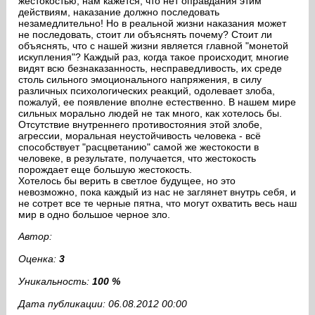
жестокостью, нам кажется, что нет оправдания этим
действиям, наказание должно последовать
незамедлительно! Но в реальной жизни наказания может
не последовать, стоит ли объяснять почему? Стоит ли
объяснять, что с нашей жизни является главной "монетой
искупления"? Каждый раз, когда такое происходит, многие
видят всю безнаказанность, несправедливость, их среде
столь сильного эмоционального напряжения, в силу
различных психологических реакций, одолевает злоба,
пожалуй, ее появление вполне естественно. В нашем мире
сильных морально людей не так много, как хотелось бы.
Отсутствие внутреннего противостояния этой злобе,
агрессии, моральная неустойчивость человека - всё
способствует "расцветанию" самой же жестокости в
человеке, в результате, получается, что жестокость
порождает еще большую жестокость.
Хотелось бы верить в светлое будущее, но это
невозможно, пока каждый из нас не заглянет внутрь себя, и
не сотрет все те черные пятна, что могут охватить весь наш
мир в одно большое черное зло.
Автор:
Оценка:
3
Уникальность:
100 %
Дата публикации: 06.08.2012 00:00