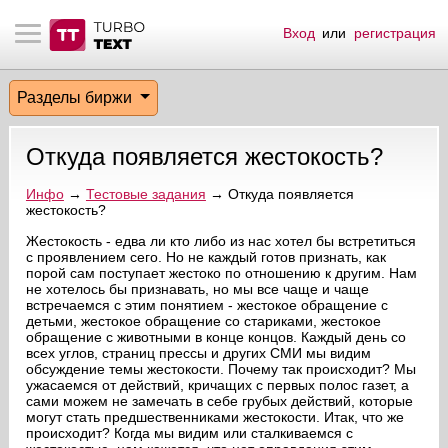
Вход
или
регистрация
тнёрам
Q.
ые сообщения
 заказчик
Разделы биржи
мо-материалы
тистика биржи
ск по форуму
 исполнитель
Откуда появляется жестокость?
аккаунты
ые пользователи
Инфо
→
Тестовые задания
→ Откуда появляется
жестокость?
мой эфир
Жестокость - едва ли кто либо из нас хотел бы встретиться
с проявлением сего. Но не каждый готов признать, как
лама на сайте
порой сам поступает жестоко по отношению к другим. Нам
не хотелось бы признавать, но мы все чаще и чаще
встречаемся с этим понятием - жестокое обращение с
ск пользователей
детьми, жестокое обращение со стариками, жестокое
обращение с животными в конце концов. Каждый день со
всех углов, страниц прессы и других СМИ мы видим
обсуждение темы жестокости. Почему так происходит? Мы
ужасаемся от действий, кричащих с первых полос газет, а
сами можем не замечать в себе грубых действий, которые
могут стать предшественниками жестокости. Итак, что же
происходит? Когда мы видим или сталкиваемся с