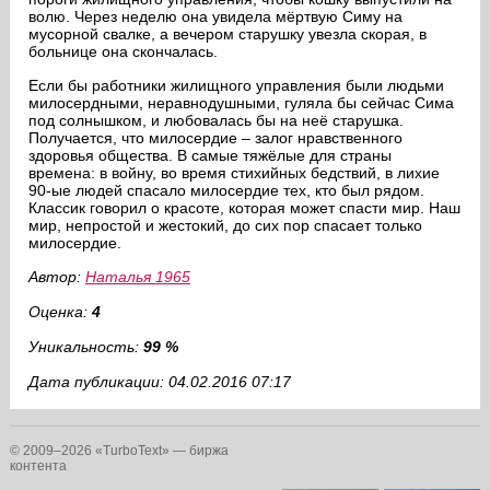
волю. Через неделю она увидела мёртвую Симу на
мусорной свалке, а вечером старушку увезла скорая, в
больнице она скончалась.
Если бы работники жилищного управления были людьми
милосердными, неравнодушными, гуляла бы сейчас Сима
под солнышком, и любовалась бы на неё старушка.
Получается, что милосердие – залог нравственного
здоровья общества. В самые тяжёлые для страны
времена: в войну, во время стихийных бедствий, в лихие
90-ые людей спасало милосердие тех, кто был рядом.
Классик говорил о красоте, которая может спасти мир. Наш
мир, непростой и жестокий, до сих пор спасает только
милосердие.
Автор:
Наталья 1965
Оценка:
4
Уникальность:
99 %
Дата публикации: 04.02.2016 07:17
© 2009–2026 «TurboText» — биржа
контента