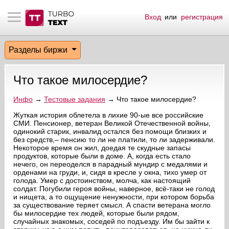
Вход
или
регистрация
тнёрам
Q.
ые сообщения
 заказчик
Разделы биржи
мо-материалы
тистика биржи
ск по форуму
 исполнитель
Что такое милосердие?
аккаунты
ые пользователи
Инфо
→
Тестовые задания
→ Что такое милосердие?
мой эфир
Жуткая история облетела в лихие 90-ые все российские
СМИ. Пенсионер, ветеран Великой Отечественной войны,
одинокий старик, инвалид остался без помощи близких и
лама на сайте
без средств,– пенсию то ли не платили, то ли задерживали.
Некоторое время он жил, доедая те скудные запасы
продуктов, которые были в доме. А, когда есть стало
ск пользователей
нечего, он переоделся в парадный мундир с медалями и
орденами на груди, и, сидя в кресле у окна, тихо умер от
голода. Умер с достоинством, молча, как настоящий
солдат. Погубили героя войны, наверное, всё-таки не голод
и нищета, а то ощущение ненужности, при котором борьба
за существование теряет смысл. А спасти ветерана могло
бы милосердие тех людей, которые были рядом,
случайных знакомых, соседей по подъезду. Им бы зайти к