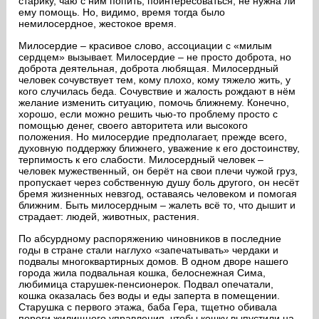
старику, чаю с ним попить, поинтересоваться, не нужна ли
ему помощь. Но, видимо, время тогда было
немилосердное, жестокое время.
Милосердие – красивое слово, ассоциации с «милым
сердцем» вызывает. Милосердие – не просто доброта, но
доброта деятельная, доброта любящая. Милосердный
человек сочувствует тем, кому плохо, кому тяжело жить, у
кого случилась беда. Сочувствие и жалость рождают в нём
желание изменить ситуацию, помочь ближнему. Конечно,
хорошо, если можно решить чью-то проблему просто с
помощью денег, своего авторитета или высокого
положения. Но милосердие предполагает, прежде всего,
духовную поддержку ближнего, уважение к его достоинству,
терпимость к его слабости. Милосердный человек –
человек мужественный, он берёт на свои плечи чужой груз,
пропускает через собственную душу боль другого, он несёт
бремя жизненных невзгод, оставаясь человеком и помогая
ближним. Быть милосердным – жалеть всё то, что дышит и
страдает: людей, животных, растения.
По абсурдному распоряжению чиновников в последние
годы в стране стали наглухо «запечатывать» чердаки и
подвалы многоквартирных домов. В одном дворе нашего
города жила подвальная кошка, белоснежная Сима,
любимица старушек-пенсионерок. Подвал опечатали,
кошка оказалась без воды и еды заперта в помещении.
Старушка с первого этажа, баба Гера, тщетно обивала
пороги жилищного управления, чтобы кошку выпустили на