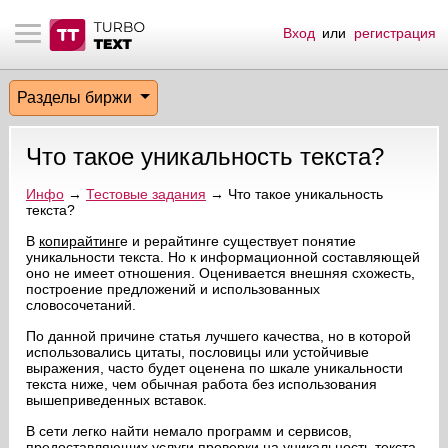
Вход
или
регистрация
тнёрам
Q.
ые сообщения
 заказчик
Разделы биржи
мо-материалы
тистика биржи
ск по форуму
 исполнитель
Что такое уникальность текста?
аккаунты
ые пользователи
Инфо
→
Тестовые задания
→ Что такое уникальность
текста?
мой эфир
В
копирайтинг
е и рерайтинге существует понятие
уникальности текста. Но к информационной составляющей
лама на сайте
оно не имеет отношения. Оценивается внешняя схожесть,
построение предложений и использованных
словосочетаний.
ск пользователей
По данной причине статья лучшего качества, но в которой
использовались цитаты, пословицы или устойчивые
выражения, часто будет оценена по шкале уникальности
текста ниже, чем обычная работа без использования
вышеприведенных вставок.
В сети легко найти немало программ и сервисов,
предоставляющих услуги проверки на уникальность текста.