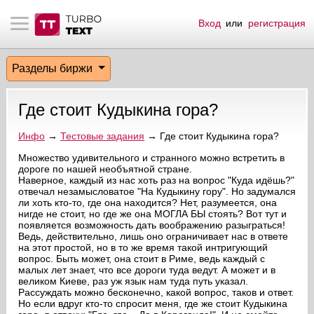
Вход
или
регистрация
тнёрам
Q.
ые сообщения
 заказчик
Разделы биржи
мо-материалы
тистика биржи
ск по форуму
 исполнитель
Где стоит Кудыкина гора?
аккаунты
ые пользователи
Инфо
→
Тестовые задания
→ Где стоит Кудыкина гора?
мой эфир
Множество удивительного и странного можно встретить в
дороге по нашей необъятной стране.
Наверное, каждый из нас хоть раз на вопрос "Куда идёшь?"
лама на сайте
отвечал незамысловатое "На Кудыкину гору". Но задумался
ли хоть кто-то, где она находится? Нет, разумеется, она
нигде не стоит, но где же она МОГЛА БЫ стоять? Вот тут и
ск пользователей
появляется возможность дать воображению разыграться!
Ведь, действительно, лишь оно ограничивает нас в ответе
на этот простой, но в то же время такой интригующий
вопрос. Быть может, она стоит в Риме, ведь каждый с
малых лет знает, что все дороги туда ведут. А может и в
великом Киеве, раз уж язык нам туда путь указал.
Рассуждать можно бесконечно, какой вопрос, таков и ответ.
Но если вдруг кто-то спросит меня, где же стоит Кудыкина