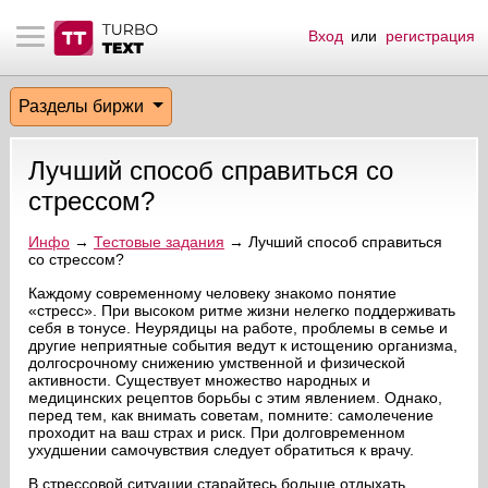
Вход
или
регистрация
тнёрам
Q.
ые сообщения
 заказчик
Разделы биржи
мо-материалы
тистика биржи
ск по форуму
 исполнитель
Лучший способ справиться со
аккаунты
ые пользователи
стрессом?
мой эфир
Инфо
→
Тестовые задания
→ Лучший способ справиться
со стрессом?
лама на сайте
Каждому современному человеку знакомо понятие
«стресс». При высоком ритме жизни нелегко поддерживать
себя в тонусе. Неурядицы на работе, проблемы в семье и
другие неприятные события ведут к истощению организма,
ск пользователей
долгосрочному снижению умственной и физической
активности. Существует множество народных и
медицинских рецептов борьбы с этим явлением. Однако,
перед тем, как внимать советам, помните: самолечение
проходит на ваш страх и риск. При долговременном
ухудшении самочувствия следует обратиться к врачу.
В стрессовой ситуации старайтесь больше отдыхать.