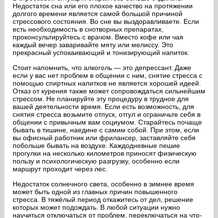
Недостаток сна или его плохое качество на протяжении
долгого времени является самой большой причиной
стрессового состояния. Во сне вы выздоравливаете. Если
есть необходимость в снотворных препаратах,
проконсультируйтесь с врачом. Вместо кофе или чая
каждый вечер заваривайте мяту или мелиссу. Это
прекрасный успокаивающий и тонизирующий напиток.
Стоит напомнить, что алкоголь — это депрессант. Даже
если у вас нет проблем в общении с ним, снятие стресса с
помощью спиртных напитков не является хорошей идеей.
Отказ от курения также может сопровождаться сильнейшим
стрессом. Не планируйте эту процедуру в трудное для
вашей деятельности время. Если есть возможность, для
снятия стресса возьмите отпуск, отгул и ограничьте себя в
общении с привычным вам социумом. Старайтесь почаще
бывать в тишине, наедине с самим собой. При этом, если
вы офисный работник или фрилансер, заставляйте себя
побольше бывать на воздухе. Каждодневные пешие
прогулки на несколько километров приносят физическую
пользу и психологическую разгрузку, особенно если
маршрут проходит через лес.
Недостаток солнечного света, особенно в зимнее время
может быть одной из главных причин повышенного
стресса. В тяжёлый период откажитесь от дел, решение
которых может подождать. В любой ситуации нужно
научиться отключаться от проблем, переключаться на что-