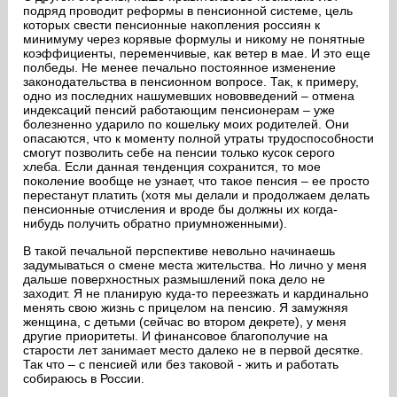
подряд проводит реформы в пенсионной системе, цель
которых свести пенсионные накопления россиян к
минимуму через корявые формулы и никому не понятные
коэффициенты, переменчивые, как ветер в мае. И это еще
полбеды. Не менее печально постоянное изменение
законодательства в пенсионном вопросе. Так, к примеру,
одно из последних нашумевших нововведений – отмена
индексаций пенсий работающим пенсионерам – уже
болезненно ударило по кошельку моих родителей. Они
опасаются, что к моменту полной утраты трудоспособности
смогут позволить себе на пенсии только кусок серого
хлеба. Если данная тенденция сохранится, то мое
поколение вообще не узнает, что такое пенсия – ее просто
перестанут платить (хотя мы делали и продолжаем делать
пенсионные отчисления и вроде бы должны их когда-
нибудь получить обратно приумноженными).
В такой печальной перспективе невольно начинаешь
задумываться о смене места жительства. Но лично у меня
дальше поверхностных размышлений пока дело не
заходит. Я не планирую куда-то переезжать и кардинально
менять свою жизнь с прицелом на пенсию. Я замужняя
женщина, с детьми (сейчас во втором декрете), у меня
другие приоритеты. И финансовое благополучие на
старости лет занимает место далеко не в первой десятке.
Так что – с пенсией или без таковой - жить и работать
собираюсь в России.