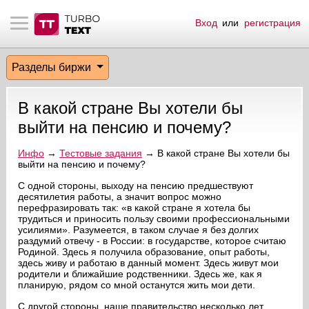
Вход
или
регистрация
тнёрам
Q.
ые сообщения
 заказчик
Разделы биржи
мо-материалы
тистика биржи
ск по форуму
 исполнитель
В какой стране Вы хотели бы
аккаунты
ые пользователи
выйти на пенсию и почему?
мой эфир
Инфо
→
Тестовые задания
→ В какой стране Вы хотели бы
выйти на пенсию и почему?
лама на сайте
С одной стороны, выходу на пенсию предшествуют
десятилетия работы, а значит вопрос можно
перефразировать так: «в какой стране я хотела бы
трудиться и приносить пользу своими профессиональными
ск пользователей
усилиями». Разумеется, в таком случае я без долгих
раздумий отвечу - в России: в государстве, которое считаю
Родиной. Здесь я получила образование, опыт работы,
здесь живу и работаю в данный момент. Здесь живут мои
родители и ближайшие родственники. Здесь же, как я
планирую, рядом со мной останутся жить мои дети.
С другой стороны, наше правительство несколько лет