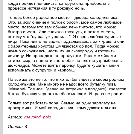
когда пройдет ненависть, которую она приобрела в
процессе истязания в ту роковую ночь.
Теперь более радостное место – дверца холодильника.
Это, за исключением полки с рисом, мое самое любимое
место, потому что там обычно лежит что-то, что можно
быстро съесть. Или сначала грохнуть, а потом съесть,
потому что "ну раз уж уронил...". Я очень люблю куриные
яйца. Пока никто не видит, подталкиваешь их к краю, и они
с характерным хрустом шмякаются об пол. Тогда можно,
шумно сокрушаясь, нести их на сковородку и готовить
яичницу. Не пропадать же продуктам! Рядом с яйцами
ютится сыр, а напротив него обычно плотно утрамбованы
шоколадки. Можете взять парочку, будете кушать - меня
вспоминать с супругой и карпом...
Но все же это не то, что я хотел бы видеть в своем родном
холодильнике. Мне много не надо: всего бутылку пива
"Макарий Томное" (давно не встречал в продаже), креветок
5 кг да буханку черного хлеба с маслом. И трава не расти!
Только вот работать пора. Семью на одну зарплату не
прокормишь. И мой холодильник - тому доказательство.
Автор:
Vsevolod_polo
Оценка:
4