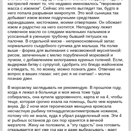
кастрюлей лежит то, что недавно именовалось "творожная
масса с изюмом". Сейчас это нечто выглядит так, будто в
него попала разрывная микропуля. Это мой сынишка так
добывает изюм всеми подручными средствами:
карандашами, кисточками, моими отвертками. Он обожает
изюм и радостно на него охотится. Неподалеку лежит
сливочное масло со следами маленьких пальчиков и
усосанный в узенькую трубочку бывший петушок на
палочке. В отдельной миске - неприкосновенный запас
нормального съедобного супчика для малыша. На полке
выше - форма для выпекания с невозможной вкуснятиной:
рисом, запеченным с мелко порубленной морковкой и
лучком, с добавлением килограмма куриных голеней. Если,
выдержав битву с супругой, сдобрить это блюдо майонезом
и отведать, то, по моему, можно познать дзен. Отвечаю на
вопрос в ваших глазах: нет, рис я не считаю! – молча
познаю дзен.
В морозилку заглядывать не рекомендую. В прошлом году,
когда я лежал в больнице и моя жена тоже туда
собиралась, она купила здоровенного, карпа кг на 4, чтобы
теще, которая срочно ехала на помощь, было чем кормить
внука. До 2 ночи моя героическая женщина кромсала
несчастную рыбину пятнадцатисантиметровым ножиком,
потому что не знала, куда я убрал разделочный нож. Эти 4
кг рыбных останков до сих пор хранятся в вечной
мерзлоте. Жену не положили, а "эту гадость" она готовить
отказывается вот уже год как и даже выбрасывать - ждет,