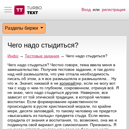
Вход
или
регистрация
тнёрам
Q.
ые сообщения
 заказчик
Разделы биржи
мо-материалы
тистика биржи
ск по форуму
 исполнитель
Чего надо стыдиться?
аккаунты
ые пользователи
Инфо
→
Тестовые задания
→ Чего надо стыдиться?
мой эфир
Чего надо стыдиться? Честно говоря, тема ввела меня в
замешательство. Получив тестовое задание, я так долго
над ней размышляла, что уже отпала необходимость
лама на сайте
писать об этом, а я все размышляла и размышляла… Ну
что ж. Значит, никакой я не
копирайт
ер, если не могу вот
так с ходу о чем-то глубоком, сокровенном, отринув всё. Я
ск пользователей
не знаю, чего надо стыдиться другим. Наверное, все
зависит от той этической традиции, в которой человек
воспитан. Если формирование нравственности
происходило в русле христианской морали, по крайне
мере, десяти заповедей, то такому человеку не придется
«высасывать из пальца» предмета стыда. Если жизнь
оградила от знания и воспитания, то, возможно, она же и
подкинула свой вариант для самокопания. Признаюсь. Я