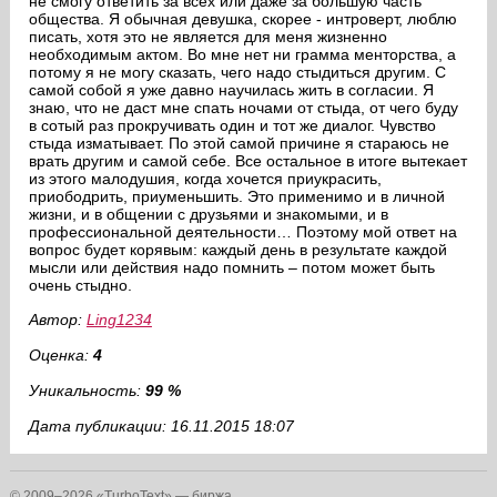
не смогу ответить за всех или даже за большую часть
общества. Я обычная девушка, скорее - интроверт, люблю
писать, хотя это не является для меня жизненно
необходимым актом. Во мне нет ни грамма менторства, а
потому я не могу сказать, чего надо стыдиться другим. С
самой собой я уже давно научилась жить в согласии. Я
знаю, что не даст мне спать ночами от стыда, от чего буду
в сотый раз прокручивать один и тот же диалог. Чувство
стыда изматывает. По этой самой причине я стараюсь не
врать другим и самой себе. Все остальное в итоге вытекает
из этого малодушия, когда хочется приукрасить,
приободрить, приуменьшить. Это применимо и в личной
жизни, и в общении с друзьями и знакомыми, и в
профессиональной деятельности… Поэтому мой ответ на
вопрос будет корявым: каждый день в результате каждой
мысли или действия надо помнить – потом может быть
очень стыдно.
Автор:
Ling1234
Оценка:
4
Уникальность:
99 %
Дата публикации: 16.11.2015 18:07
© 2009–2026 «TurboText» — биржа