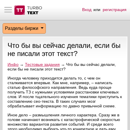
Вход
или
регистрация
тнёрам
Q.
ые сообщения
 заказчик
Разделы биржи
мо-материалы
тистика биржи
ск по форуму
 исполнитель
Что бы вы сейчас делали, если бы
аккаунты
ые пользователи
не писали этот текст?
мой эфир
Инфо
→
Тестовые задания
→ Что бы вы сейчас делали,
если бы не писали этот текст?
лама на сайте
Иногда человеку приходится делать то, с чем он
сталкивается впервые. Как мне, например, – написать
статью философского направления. Ведь куда проще
получить ТЗ с нужными условиями расстановки ключевых
ск пользователей
слов. И после тщательного изучения тематики приступить к
составлению сео-текста. В таких случаях мозг
обрабатывает информацию по давно привычной схеме.
Иное дело – размышления личного характера. Сразу же в
голове начинают возникать с катастрофической скоростью
множество вариантов развития событий. И среди всего
этого необходимо выбрать что-то конкретное и дать ему