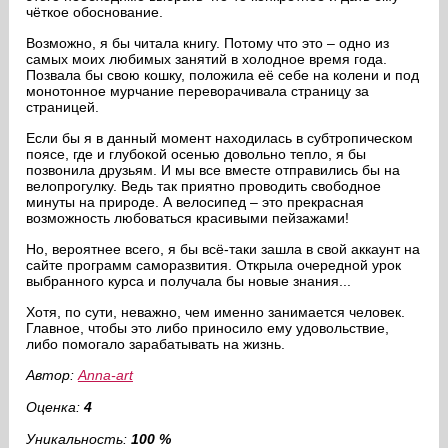
чёткое обоснование.
Возможно, я бы читала книгу. Потому что это – одно из
самых моих любимых занятий в холодное время года.
Позвала бы свою кошку, положила её себе на колени и под
монотонное мурчание переворачивала страницу за
страницей.
Если бы я в данный момент находилась в субтропическом
поясе, где и глубокой осенью довольно тепло, я бы
позвонила друзьям. И мы все вместе отправились бы на
велопрогулку. Ведь так приятно проводить свободное
минуты на природе. А велосипед – это прекрасная
возможность любоваться красивыми пейзажами!
Но, вероятнее всего, я бы всё-таки зашла в свой аккаунт на
сайте программ саморазвития. Открыла очередной урок
выбранного курса и получала бы новые знания...
Хотя, по сути, неважно, чем именно занимается человек.
Главное, чтобы это либо приносило ему удовольствие,
либо помогало зарабатывать на жизнь.
Автор:
Anna-art
Оценка:
4
Уникальность:
100 %