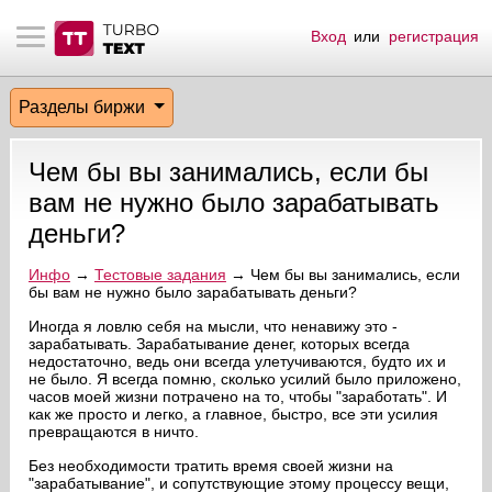
Вход
или
регистрация
тнёрам
Q.
ые сообщения
 заказчик
Разделы биржи
мо-материалы
тистика биржи
ск по форуму
 исполнитель
Чем бы вы занимались, если бы
аккаунты
ые пользователи
вам не нужно было зарабатывать
деньги?
мой эфир
Инфо
→
Тестовые задания
→ Чем бы вы занимались, если
бы вам не нужно было зарабатывать деньги?
лама на сайте
Иногда я ловлю себя на мысли, что ненавижу это -
зарабатывать. Зарабатывание денег, которых всегда
ск пользователей
недостаточно, ведь они всегда улетучиваются, будто их и
не было. Я всегда помню, сколько усилий было приложено,
часов моей жизни потрачено на то, чтобы "заработать". И
как же просто и легко, а главное, быстро, все эти усилия
превращаются в ничто.
Без необходимости тратить время своей жизни на
"зарабатывание", и сопутствующие этому процессу вещи,