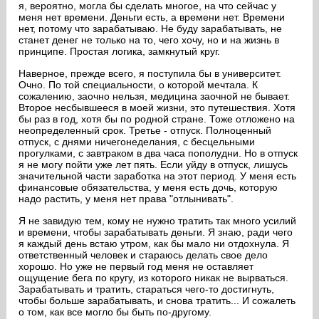
я, вероятно, могла бы сделать многое, на что сейчас у
меня нет времени. Деньги есть, а времени нет. Времени
нет, потому что зарабатываю. Не буду зарабатывать, не
станет денег не только на то, чего хочу, но и на жизнь в
принципе. Простая логика, замкнутый круг.
Наверное, прежде всего, я поступила бы в университет.
Очно. По той специальности, о которой мечтала. К
сожалению, заочно нельзя, медицина заочной не бывает.
Второе несбывшееся в моей жизни, это путешествия. Хотя
бы раз в год, хотя бы по родной стране. Тоже отложено на
неопределенный срок. Третье - отпуск. Полноценный
отпуск, с днями ничегонеделания, с бесцельными
прогулками, с завтраком в два часа пополудни. Но в отпуск
я не могу пойти уже лет пять. Если уйду в отпуск, лишусь
значительной части заработка на этот период. У меня есть
финансовые обязательства, у меня есть дочь, которую
надо растить, у меня нет права "отлынивать".
Я не завидую тем, кому не нужно тратить так много усилий
и времени, чтобы зарабатывать деньги. Я знаю, ради чего
я каждый день встаю утром, как бы мало ни отдохнула. Я
ответственный человек и стараюсь делать свое дело
хорошо. Но уже не первый год меня не оставляет
ощущение бега по кругу, из которого никак не вырваться.
Зарабатывать и тратить, стараться чего-то достигнуть,
чтобы больше зарабатывать, и снова тратить... И сожалеть
о том, как все могло бы быть по-другому.