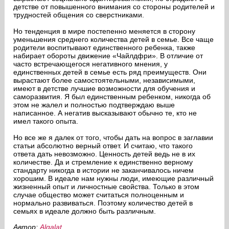
детстве от повышенного внимания со стороны родителей и
трудностей общения со сверстниками.
Но тенденция в мире постепенно меняется в сторону
уменьшения среднего количества детей в семье. Все чаще
родители воспитывают единственного ребенка, также
набирает обороты движение «Чайлдфри». В отличие от
часто встречающегося негативного мнения, у
единственных детей в семье есть ряд преимуществ. Они
вырастают более самостоятельными, независимыми,
имеют в детстве лучшие возможности для обучения и
саморазвития. Я был единственным ребенком, никогда об
этом не жалел и полностью подтверждаю выше
написанное. А негатив высказывают обычно те, кто не
имел такого опыта.
Но все же я далек от того, чтобы дать на вопрос в заглавии
статьи абсолютно верный ответ. И считаю, что такого
ответа дать невозможно. Ценность детей ведь не в их
количестве. Да и стремление к единственно верному
стандарту никогда в истории не заканчивалось ничем
хорошим. В идеале нам нужны люди, имеющие различный
жизненный опыт и личностные свойства. Только в этом
случае общество может считаться полноценным и
нормально развиваться. Поэтому количество детей в
семьях в идеале должно быть различным.
Автор:
Algalat