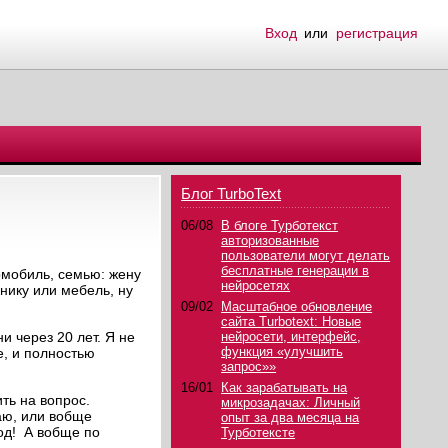
Вход
или
регистрация
Блог TurboText
06/08
В блоге Турботекст
авторизованные
пользователи могут делать
бесплатные генерации в
омобиль, семью: жену
нейросетях
нику или мебель, ну
09/02
Масштабное обновление
сайта Turbotext: Новые
и через 20 лет. Я не
нейросети, интерфейс,
функция «улучшить
е, и полностью
запрос»»
16/01
Как зарабатывать на
ть на вопрос.
микрозадачах: Личный
аю, или вобще
опыт за два месяца на
год! А вобще по
Турботексте