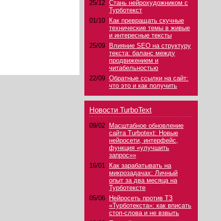
25/12
Стань нейрохудожником с
Турботекст
01/10
Как превращать скучные
технические темы в живые
и интересные тексты
25/09
Влияние SEO на структуру
текста: баланс между
продвижением и
читабельностью
22/09
Обратные ссылки на сайт:
что это и как получить
Новости TurboText
09/02
Масштабное обновление
сайта Turbotext: Новые
нейросети, интерфейс,
функция «улучшить
запрос»»
16/01
Как зарабатывать на
микрозадачах: Личный
опыт за два месяца на
Турботексте
05/06
Нейросеть против ТЗ
«Турботекста»: как вписать
стоп-слова и не взвыть