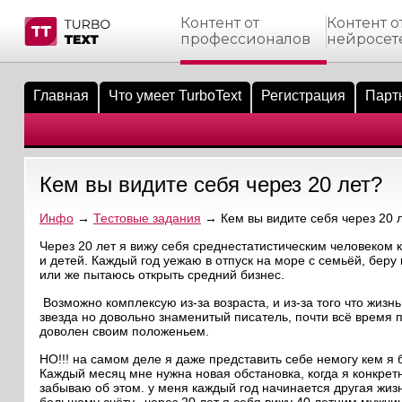
Контент от
Контент о
профессионалов
нейросет
тнёрам
Q.
ые сообщения
 заказчик
Главная
Что умеет TurboText
Регистрация
Парт
мо-материалы
тистика биржи
ск по форуму
 исполнитель
аккаунты
ые пользователи
Кем вы видите себя через 20 лет?
мой эфир
Инфо
→
Тестовые задания
→ Кем вы видите себя через 20 
лама на сайте
Через 20 лет я вижу себя среднестатистическим человеком 
и детей. Каждый год уежаю в отпуск на море с семьёй, беру
или же пытаюсь открыть средний бизнес.
ск пользователей
Возможно комплексую из-за возраста, и из-за того что жизн
звезда но довольно знаменитый писатель, почти всё время 
доволен своим положеньем.
НО!!! на самом деле я даже представить себе немогу кем я 
Каждый месяц мне нужна новая обстановка, когда я конкрет
забываю об этом. у меня каждый год начинается другая жизн