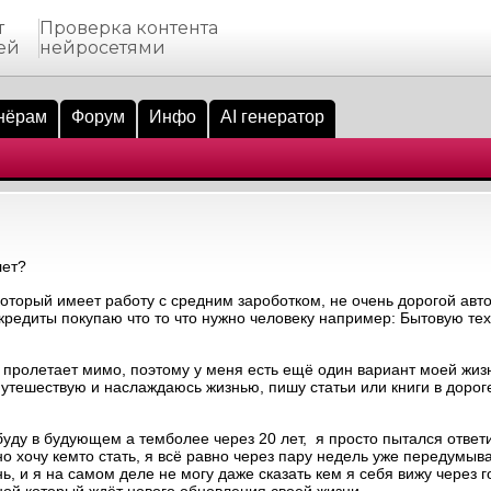
т
Проверка контента
ей
нейросетями
нёрам
Форум
Инфо
AI генератор
лет?
который имеет работу с средним зароботком, не очень дорогой авт
 кредиты покупаю что то что нужно человеку например: Бытовую тех
ь пролетает мимо, поэтому у меня есть ещё один вариант моей жизн
путешествую и наслаждаюсь жизнью, пишу статьи или книги в дорог
буду в будующем а темболее через 20 лет, я просто пытался ответи
но хочу кемто стать, я всё равно через пару недель уже передумыв
ь, и я на самом деле не могу даже сказать кем я себя вижу через 