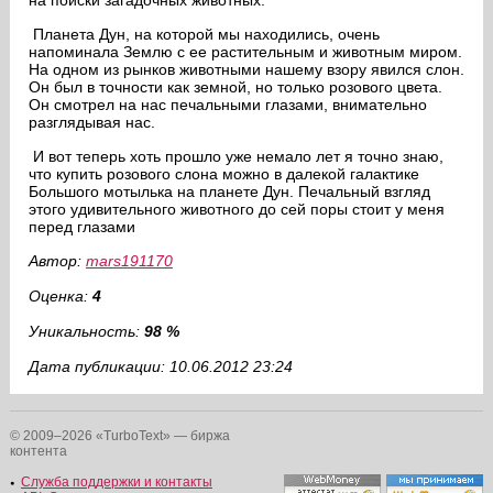
на поиски загадочных животных.
Планета Дун, на которой мы находились, очень
напоминала Землю с ее растительным и животным миром.
На одном из рынков животными нашему взору явился слон.
Он был в точности как земной, но только розового цвета.
Он смотрел на нас печальными глазами, внимательно
разглядывая нас.
И вот теперь хоть прошло уже немало лет я точно знаю,
что купить розового слона можно в далекой галактике
Большого мотылька на планете Дун. Печальный взгляд
этого удивительного животного до сей поры стоит у меня
перед глазами
Автор:
mars191170
Оценка:
4
Уникальность:
98 %
Дата публикации: 10.06.2012 23:24
© 2009–2026 «TurboText» — биржа
контента
Служба поддержки и контакты