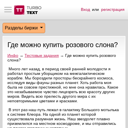
Вход
или
регистрация
тнёрам
Q.
ые сообщения
 заказчик
Разделы биржи
мо-материалы
тистика биржи
ск по форуму
 исполнитель
Где можно купить розового слона?
аккаунты
ые пользователи
Инфо
→
Тестовые задания
→ Где можно купить розового
слона?
мой эфир
Много лет назад, в период своей ранней молодости я
работал простым уборщиком на межгалактическом
лама на сайте
корабле. Мы бороздили просторы бескрайнего космоса,
исследуя виды фауны разных планет. Хоть работа моя
была не совсем престижной, но мне она нравилась. Какое
ск пользователей
это незабываемое чувство лицезреть всю красоту других
миров. Видеть всю прелесть другого мира с их
неповторимыми цветами и красками.
В этот раз наш путь лежал в галактику Большого мотылька
к системе Клеора. На одной из планет которой
существовала разумная жизнь. Наш звездолет плавно
приземлился на местном космодроме, и мы отправились