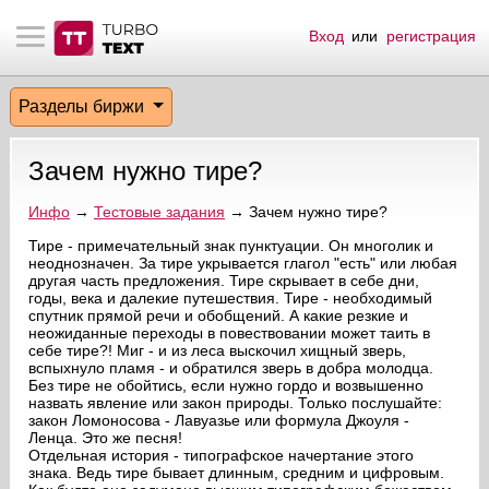
Вход
или
регистрация
тнёрам
Q.
ые сообщения
 заказчик
Разделы биржи
мо-материалы
тистика биржи
ск по форуму
 исполнитель
Зачем нужно тире?
аккаунты
ые пользователи
Инфо
→
Тестовые задания
→ Зачем нужно тире?
мой эфир
Тире - примечательный знак пунктуации. Он многолик и
неоднозначен. За тире укрывается глагол "есть" или любая
другая часть предложения. Тире скрывает в себе дни,
лама на сайте
годы, века и далекие путешествия. Тире - необходимый
спутник прямой речи и обобщений. А какие резкие и
неожиданные переходы в повествовании может таить в
ск пользователей
себе тире?! Миг - и из леса выскочил хищный зверь,
вспыхнуло пламя - и обратился зверь в добра молодца.
Без тире не обойтись, если нужно гордо и возвышенно
назвать явление или закон природы. Только послушайте:
закон Ломоносова - Лавуазье или формула Джоуля -
Ленца. Это же песня!
Отдельная история - типографское начертание этого
знака. Ведь тире бывает длинным, средним и цифровым.