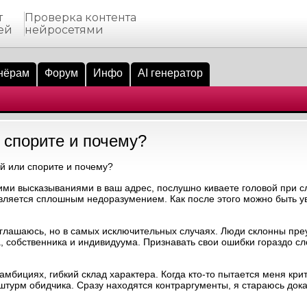
т
Проверка контента
ей
нейросетями
нёрам
Форум
Инфо
AI генератор
 спорите и почему?
й или спорите и почему?
ими высказываниями в ваш адрес, послушно киваете головой при с
 является сплошным недоразумением. Как после этого можно быть у
глашаюсь, но в самых исключительных случаях. Люди склонны пре
а, собственника и индивидуума. Признавать свои ошибки гораздо с
амбициях, гибкий склад характера. Когда кто-то пытается меня кри
турм обидчика. Сразу находятся контраргументы, я стараюсь доказ