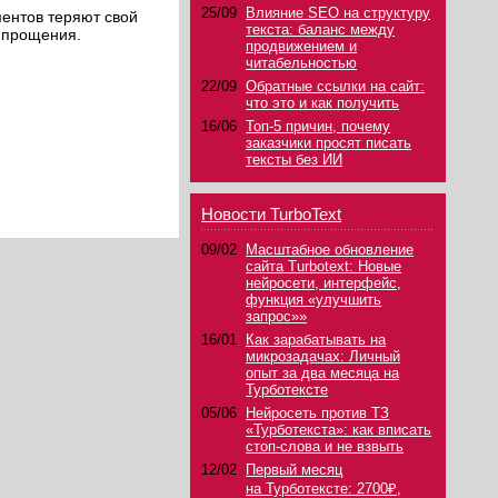
25/09
Влияние SEO на структуру
ментов теряют свой
текста: баланс между
т прощения.
продвижением и
читабельностью
22/09
Обратные ссылки на сайт:
что это и как получить
16/06
Топ-5 причин, почему
заказчики просят писать
тексты без ИИ
Новости TurboText
09/02
Масштабное обновление
сайта Turbotext: Новые
нейросети, интерфейс,
функция «улучшить
запрос»»
16/01
Как зарабатывать на
микрозадачах: Личный
опыт за два месяца на
Турботексте
05/06
Нейросеть против ТЗ
«Турботекста»: как вписать
стоп-слова и не взвыть
12/02
Первый месяц
на Турботексте: 2700₽,