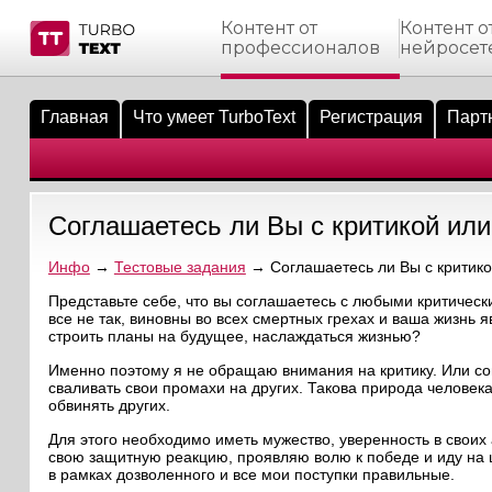
Контент от
Контент о
профессионалов
нейросет
тнёрам
Q.
ые сообщения
 заказчик
Главная
Что умеет TurboText
Регистрация
Парт
мо-материалы
тистика биржи
ск по форуму
 исполнитель
аккаунты
ые пользователи
Соглашаетесь ли Вы с критикой или
мой эфир
Инфо
→
Тестовые задания
→ Соглашаетесь ли Вы с критико
лама на сайте
Представьте себе, что вы соглашаетесь с любыми критическ
все не так, виновны во всех смертных грехах и ваша жизнь
строить планы на будущее, наслаждаться жизнью?
ск пользователей
Именно поэтому я не обращаю внимания на критику. Или со
сваливать свои промахи на других. Такова природа человек
обвинять других.
Для этого необходимо иметь мужество, уверенность в своих 
свою защитную реакцию, проявляю волю к победе и иду на ш
в рамках дозволенного и все мои поступки правильные.