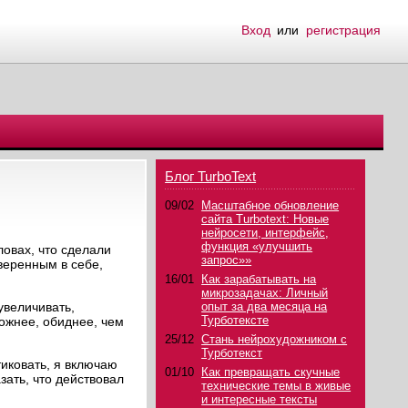
Вход
или
регистрация
Блог TurboText
09/02
Масштабное обновление
сайта Turbotext: Новые
нейросети, интерфейс,
функция «улучшить
ловах, что сделали
запрос»»
веренным в себе,
16/01
Как зарабатывать на
микрозадачах: Личный
увеличивать,
опыт за два месяца на
Турботексте
ложнее, обиднее, чем
25/12
Стань нейрохудожником с
Турботекст
тиковать, я включаю
01/10
Как превращать скучные
ать, что действовал
технические темы в живые
и интересные тексты