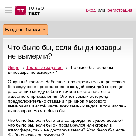
Вход
или
регистрация
тнёрам
Q.
ые сообщения
 заказчик
Разделы биржи
мо-материалы
тистика биржи
ск по форуму
 исполнитель
Что было бы, если бы динозавры
аккаунты
ые пользователи
не вымерли?
мой эфир
Инфо
→
Тестовые задания
→ Что было бы, если бы
динозавры не вымерли?
лама на сайте
Открытый космос. Небесное тело стремительно рассекает
безвоздушное пространство, с каждой секундой сокращая
расстояние между собой и точкой своего печально
известного приземления. Это тот самый астероид,
ск пользователей
предположительно ставший причиной массового
вымирания шестой части всех земных видов, в том числе -
динозавров. Но что было бы...
Что было бы, если бы этого астероида не существовало?
Что было бы, если бы он промахнулся или сгорел в
атмосфере, так и не достигнув земли?
Что было бы, если
бы динозавры не вымерли
?