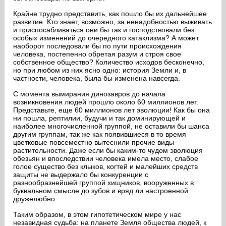
Крайне трудно представить, как пошло бы их дальнейшее
развитие. Кто знает, возможно, за ненадобностью выживать
и приспосабливаться они бы так и господствовали без
особых изменений до очередного катаклизма? А может
наоборот последовали бы по пути происхождения
человека, постепенно обретая разум и строя свое
собственное общество? Количество исходов бесконечно,
но при любом из них ясно одно: история Земли и, в
частности, человека, была бы изменена навсегда.
С момента вымирания динозавров до начала
возникновения людей прошло около 60 миллионов лет.
Представьте, еще 60 миллионов лет эволюции! Как бы она
ни пошла, рептилии, будучи и так доминирующей и
наиболее многочисленной группой, не оставили бы шанса
другим группам, так же как появившиеся в то время
цветковые повсеместно вытеснили прочие виды
растительности. Даже если бы каким-то чудом эволюция
обезьян и впоследствии человека имела место, слабое
голое существо без клыков, когтей и малейших средств
защиты не выдержало бы конкуренции с
разнообразнейшей группой хищников, вооруженных в
буквальном смысле до зубов и вряд ли настроенной
дружелюбно.
Таким образом, в этом гипотетическом мире у нас
незавидная судьба: на планете Земля общества людей, к